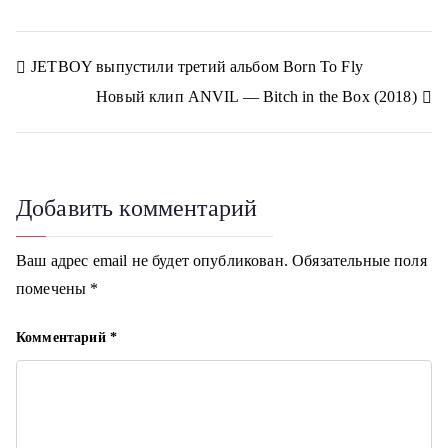
r
r
r
r
r
o
e
i
e
e
e
e
e
e
k
r
l
g
o
o
o
o
o
l
r
n
n
n
n
n
a
a
Н
JETBOY выпустили третий альбом Born To Fly
s
m
s
Новый клип ANVIL — Bitch in the Box (2018)
n
а
i
k
в
i
и
Добавить комментарий
г
Ваш адрес email не будет опубликован.
Обязательные поля
а
помечены
*
ц
Комментарий
*
и
я
п