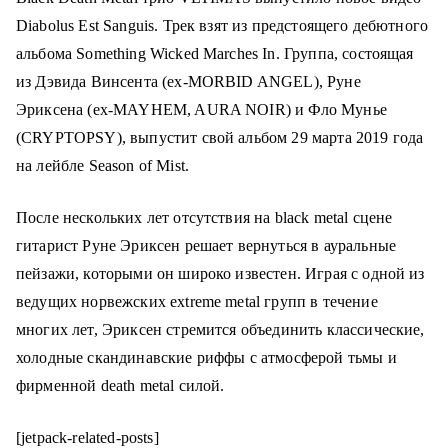
о
Diabolus Est Sanguis. Трек взят из предстоящего дебютного
м
альбома Something Wicked Marches In. Группа, состоящая
у
из Дэвида Винсента (ex-MORBID ANGEL), Руне
Эриксена (ex-MAYHEM, AURA NOIR) и Фло Мунье
(CRYPTOPSY), выпустит свой альбом 29 марта 2019 года
на лейбле Season of Mist.
После нескольких лет отсутствия на black metal сцене
гитарист Руне Эриксен решает вернуться в ауральные
пейзажи, которыми он широко известен. Играя с одной из
ведущих норвежских extreme metal групп в течение
многих лет, Эриксен стремится объединить классические,
холодные скандинавские риффы с атмосферой тьмы и
фирменной death metal силой.
[jetpack-related-posts]