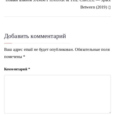
k
в
i
Between (2019)
и
г
Добавить комментарий
а
ц
Ваш адрес email не будет опубликован.
Обязательные поля
помечены
*
и
я
Комментарий
*
п
о
з
а