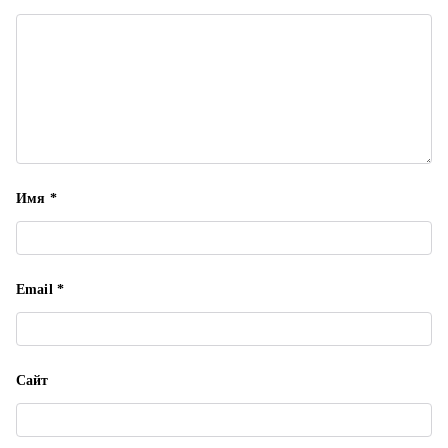
п
и
с
я
м
Имя
*
Email
*
Сайт