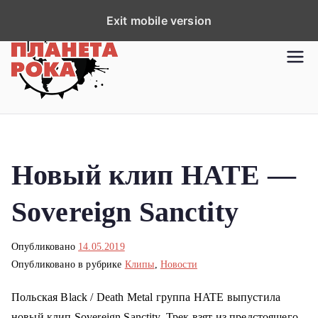
П
Exit mobile version
е
р
Планета рока
Новости рок-музыки со всей
е
планеты!
й
т
и
к
Новый клип HATE —
с
о
Sovereign Sanctity
д
е
р
Опубликовано
14.05.2019
Опубликовано в рубрике
Клипы
,
Новости
ж
и
Польская Black / Death Metal группа HATE выпустила
м
новый клип Sovereign Sanctity. Трек взят из предстоящего