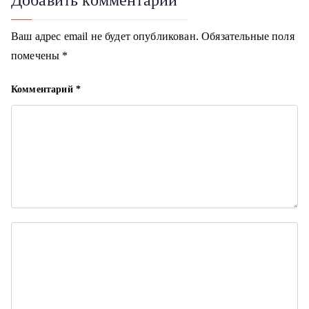
а
Ваш адрес email не будет опубликован.
Обязательные поля
п
помечены
*
и
Комментарий
*
с
я
м