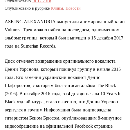
Опубликовано
18.12.2018
о
Опубликовано в рубрике
Клипы
,
Новости
м
у
ASKING ALEXANDRIA выпустили анимированный клип
Vultures. Трек можно найти на последнем, одноименном
альбоме группы, который был выпущен в 15 декабря 2017
года на Sumerian Records.
Диск отмечает возвращение оригинального вокалиста
Дэнни Уорснопа, который покинул группу в начале 2015
года. Его заменил украинский вокалист Денис
Шафоростов, с которым был записан альбом The Black
(2016). В октябре 2016 года, за 4 дня до начала 10 Years In
Black хэдлайн-тура, стало известно, что Дэнни Уорсноп
вернулся в группу. Информация была подтверждена
гитаристом Беном Брюсом, опубликовавшим 8-минутное
видеообращение на официальной Facebook странице