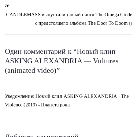
s
ze
n
а
i
CANDLEMASS выпустили новый сингл The Omega Circle
k
в
i
с предстоящего альбома The Door To Doom
и
г
Один комментарий к “
Новый клип
а
ASKING ALEXANDRIA — Vultures
(animated video)
”
ц
и
я
Уведомление:
Новый клип ASKING ALEXANDRIA - The
Violence (2019) - Планета рока
п
о
з
Добавить комментарий