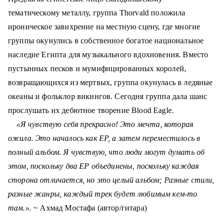
о
тематическому металлу, группа Thorvald положила
м
ироническое завихрение на местную сцену, где многие
у
группы окунулись в собственное богатое национальное
наследие Египта для музыкального вдохновения.
Вместо
пустынных песков и мумифицированных королей,
возвращающихся из мертвых, группа окунулась в ледяные
океаны и фольклор викингов.
Сегодня группа дала шанс
прослушать их дебютное творение
Blood Eagle.
«Я чувствую себя прекрасно!
Это мечта, которая
ожила.
Это началось как EP, а затем переместилось в
полный альбом.
Я чувствую, что люди могут думать об
этом, поскольку два EP объединены, поскольку каждая
сторона отличается, но это целый альбом;
Разные стили,
разные жанры, каждый трек будет любимым кем-то
там.
».
~ Ахмад Мостафа (автор/гитара)