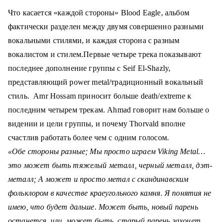
Что касается «каждой стороны» Blood Eagle, альбом
фактически разделен между двумя совершенно разными
вокальными стилями, и каждая сторона с разным
вокалистом и стилем.
Первые четыре трека показывают
последнее дополнение группы с Seif El-Shazly,
представляющий power metal/традиционный вокальный
стиль.
Amr Hossam приносит больше death/extreme к
последним четырем трекам.
Ahmad говорит нам больше о
видении и цели группы, и почему
Thorvald
вполне
счастлив работать более чем с одним голосом.
«Обе стороны разные;
Мы просто играем Viking Metal…
это может быть тяжелый металл, черный металл, дэт-
металл;
А может и просто метал с скандинавским
фольклором в качестве краеугольного камня.
Я понятия не
имею, что будет дальше.
Может быть, новый парень
останется, или, может быть, старый парень захочет