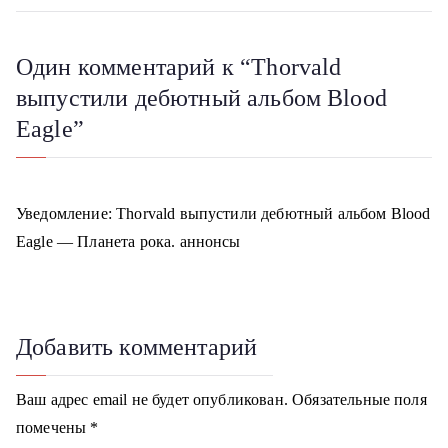
в
i
и
Один комментарий к “
Thorvald
г
выпустили дебютный альбом Blood
а
Eagle
”
ц
и
Уведомление:
Thorvald выпустили дебютный альбом Blood
я
Eagle — Планета рока. аннонсы
п
о
Добавить комментарий
з
Ваш адрес email не будет опубликован.
Обязательные поля
а
помечены
*