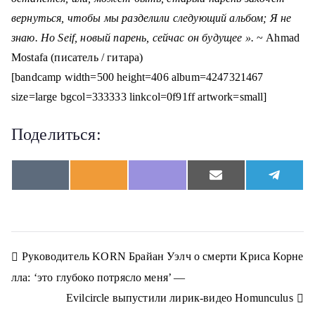
вернуться, чтобы мы разделили следующий альбом;
Я не
знаю.
Но Seif, новый парень, сейчас он будущее ».
~ Ahmad
Mostafa (писатель / гитара)
[bandcamp width=500 height=406 album=4247321467
size=large bgcol=333333 linkcol=0f91ff artwork=small]
Поделиться:
S
S
S
S
S
V
O
V
E
T
h
h
h
h
h
K
d
i
m
e
a
a
a
a
a
n
b
a
l
r
r
r
r
r
o
e
i
e
e
e
e
e
e
k
r
l
g
o
o
o
o
o
l
r
n
n
n
n
n
a
a
Н
Руководитель KORN Брайан Уэлч о смерти Криса Корне
s
m
s
лла: ‘это глубоко потрясло меня’ —
n
а
i
Evilcircle выпустили лирик-видео Homunculus
k