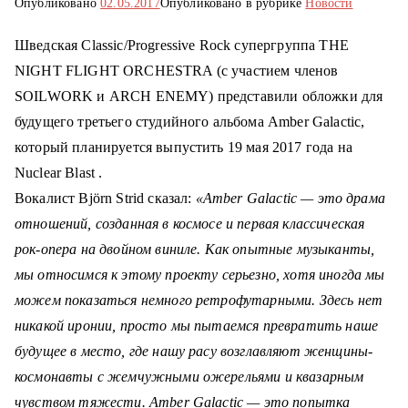
Опубликовано
02.05.2017
Опубликовано в рубрике
Новости
о
м
Шведская Classic/Progressive Rock супергруппа THE
у
NIGHT FLIGHT ORCHESTRA (с участием членов
SOILWORK и ARCH ENEMY) представили обложки для
будущего третьего студийного альбома Amber Galactic,
который планируется выпустить 19 мая 2017 года на
Nuclear Blast
.
Вокалист Björn Strid сказал:
«Amber Galactic — это драма
отношений, созданная в космосе и первая классическая
рок-опера на двойном виниле. Как опытные музыканты,
мы относимся к этому проекту серьезно, хотя иногда мы
можем показаться немного ретрофутарными
.
Здесь нет
никакой иронии, просто мы пытаемся превратить наше
будущее в место, где нашу расу возглавляют женщины-
космонавты с жемчужными ожерельями и квазарным
чувством тяжести. Amber Galactic — это попытка