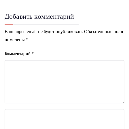
г
Добавить комментарий
а
ц
Ваш адрес email не будет опубликован.
Обязательные поля
помечены
*
и
я
Комментарий
*
п
о
з
а
п
и