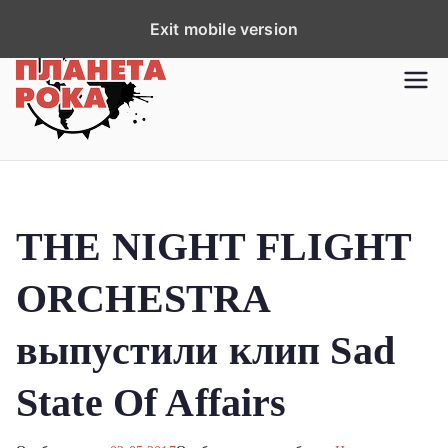
П
Exit mobile version
е
р
Планета рока
Новости рок-музыки со всей
е
планеты!
й
т
и
к
THE NIGHT FLIGHT
с
о
ORCHESTRA
д
е
выпустили клип Sad
р
ж
State Of Affairs
и
м