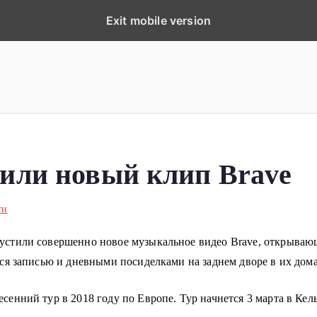
Exit mobile version
ка
планеты!
ли новый клип Brave
ти
тили совершенно новое музыкальное видео Brave, открывающе
я записью и дневными посиделками на заднем дворе в их дом
сенний тур в 2018 году по Европе. Тур
начнется 3 марта в Кел