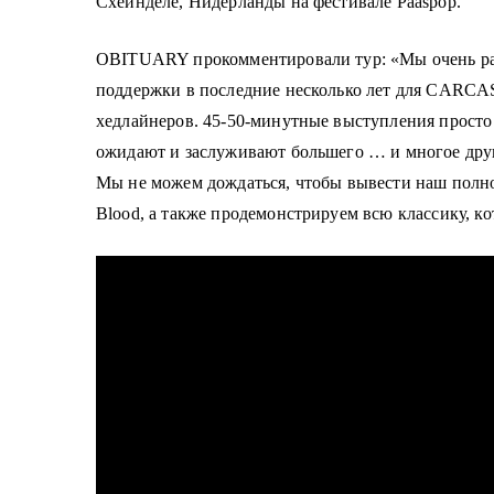
Схейнделе, Нидерланды на фестивале Paaspop.
о
м
OBITUARY прокомментировали тур: «Мы очень рады
у
поддержки в последние несколько лет для CARC
хедлайнеров. 45-50-минутные выступления просто
ожидают и заслуживают большего … и многое друг
Мы не можем дождаться, чтобы вывести наш полно
Blood, а также продемонстрируем всю классику, к