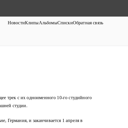
Новости
Клипы
Альбомы
Списки
Обратная связь
е трек с их одноименного 10-го студийного
ашней студии.
ьне, Германия, и заканчивается 1 апреля в