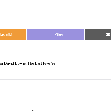
S
assniki
Viber
h
a
r
e
o
n
David Bowie: The Last Five Ye