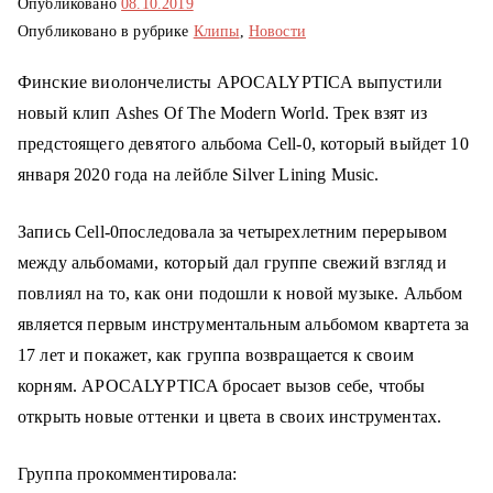
Опубликовано
08.10.2019
о
Опубликовано в рубрике
Клипы
,
Новости
м
у
Финские виолончелисты APOCALYPTICA выпустили
новый клип Ashes Of The Modern World. Трек взят из
предстоящего девятого альбома Cell-0, который выйдет 10
января 2020 года на лейбле Silver Lining Music.
Запись Cell-0последовала за четырехлетним перерывом
между альбомами, который дал группе свежий взгляд и
повлиял на то, как они подошли к новой музыке. Альбом
является первым инструментальным альбомом квартета за
17 лет и покажет, как группа возвращается к своим
корням. APOCALYPTICA бросает вызов себе, чтобы
открыть новые оттенки и цвета в своих инструментах.
Группа прокомментировала: