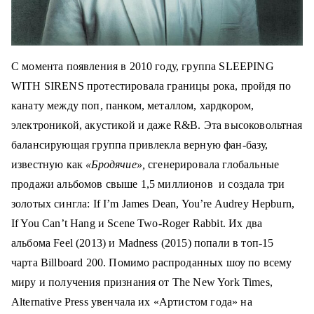
С момента появления в 2010 году, группа SLEEPING
WITH SIRENS протестировала границы рока, пройдя по
канату между поп, панком, металлом, хардкором,
электроникой, акустикой и даже R&B. Эта высоковольтная
балансирующая группа привлекла верную фан-базу,
известную как
«Бродячие»,
сгенерировала глобальные
продажи альбомов свыше 1,5 миллионов и создала три
золотых сингла: If I’m James Dean, You’re Audrey Hepburn,
If You Can’t Hang и Scene Two-Roger Rabbit. Их два
альбома Feel (2013) и Madness (2015) попали в топ-15
чарта Billboard 200. Помимо распроданных шоу по всему
миру и получения признания от The New York Times,
Alternative Press увенчала их «Артистом года» на