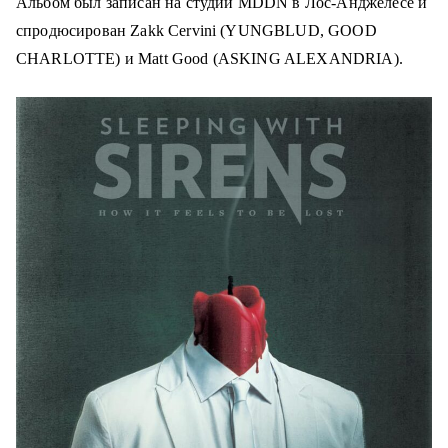
Альбом был записан на студии MDDN в Лос-Анджелесе и
спродюсирован Zakk Cervini (YUNGBLUD, GOOD
CHARLOTTE) и Matt Good (ASKING ALEXANDRIA).