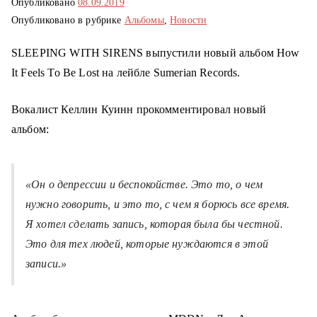
Опубликовано
08.09.2019
о
Опубликовано в рубрике
Альбомы
,
Новости
м
у
SLEEPING WITH SIRENS выпустили новый альбом How
It Feels To Be Lost на лейбле Sumerian Records.
Вокалист Келлин Куинн прокомментировал новый
альбом:
«Он о депрессии и беспокойстве. Это то, о чем
нужно говорить, и это то, с чем я борюсь все время.
Я хотел сделать запись, которая была бы честной.
Это для тех людей, которые нуждаются в этой
записи.»