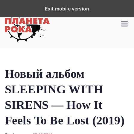
П
Exit mobile version
е
р
Планета рока
Новости рок-музыки со всей
е
планеты!
й
т
и
к
Новый альбом
с
о
SLEEPING WITH
д
е
SIRENS — How It
р
ж
Feels To Be Lost (2019)
и
м