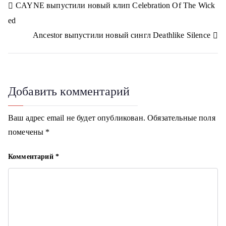
Н
CAYNE выпустили новый клип Celebration Of The Wick
s
m
s
ed
n
а
i
Ancestor выпустили новый сингл Deathlike Silence
k
в
i
и
г
Добавить комментарий
а
Ваш адрес email не будет опубликован.
Обязательные поля
ц
помечены
*
и
Комментарий
*
я
п
о