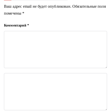
а
Ваш адрес email не будет опубликован.
Обязательные поля
ц
помечены
*
и
Комментарий
*
я
п
о
з
а
п
и
с