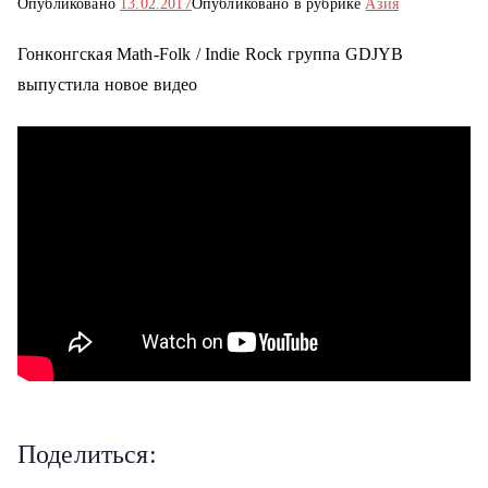
Опубликовано
13.02.2017
Опубликовано в рубрике
Азия
о
м
Гонконгская Math-Folk / Indie Rock группа GDJYB
у
выпустила новое видео
Поделиться: