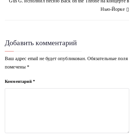
Gus G. исполнил песню Back on the Throne на концерте в
k
в
i
Нью-Йорке
и
г
Добавить комментарий
а
ц
Ваш адрес email не будет опубликован.
Обязательные поля
помечены
*
и
я
Комментарий
*
п
о
з
а