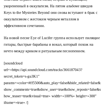
о
укорененный в оккультизм.
На пятом альбоме шведов
м
Keys to the Mysteries Beyond они снова вступают в брак с
у
оккультизмом с жестоким черным металлом в
эффективном сочетании.
На новой песне Eye of Lucifer группа использует пилящие
гитары, быстрые барабаны и вокал, который похож на
нечто между криком и ритуальным песнопением.
[soundcloud
url=»https://api.soundcloud.com/tracks/366187043?
secret_token=s-gu3K1″
params=»color=#ff5500&auto_play=false&hide_related=false&
show_comments=true&show_user=true&show_reposts=false&s
how_teaser=true&visual=true» width=»100%» height=»300″
iframe=»true» /]