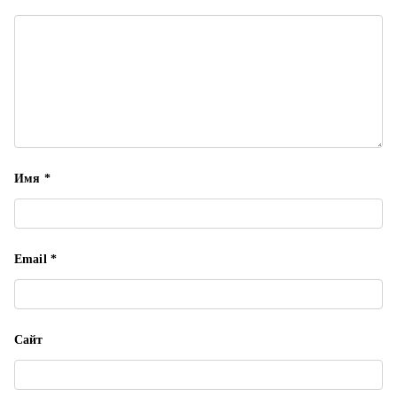
п
и
с
я
м
Имя
*
Email
*
Сайт