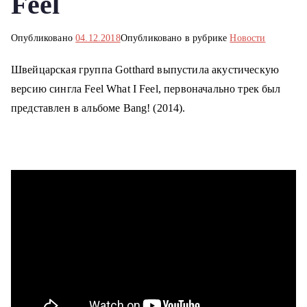
Feel
о
м
Опубликовано
04.12.2018
Опубликовано в рубрике
Новости
у
Швейцарская группа Gotthard выпустила акустическую
версию сингла Feel What I Feel, первоначально трек был
представлен в альбоме
Bang! (2014).