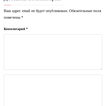
а
ц
Ваш адрес email не будет опубликован.
Обязательные поля
помечены
*
и
я
Комментарий
*
п
о
з
а
п
и
с