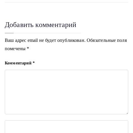
k
в
i
и
Добавить комментарий
г
Ваш адрес email не будет опубликован.
Обязательные поля
а
помечены
*
ц
Комментарий
*
и
я
п
о
з
а