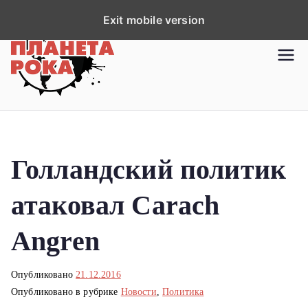
П
Exit mobile version
е
р
Планета рока
Новости рок-музыки со всей
е
планеты!
й
т
и
к
Голландский политик
с
о
атаковал Carach
д
е
Angren
р
ж
Опубликовано
21.12.2016
и
Опубликовано в рубрике
Новости
,
Политика
м