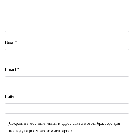
п
и
с
Имя
*
я
м
Email
*
Сайт
Сохранить моё имя, email и адрес сайта в этом браузере для
последующих моих комментариев.