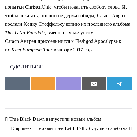
попытки ChristenUnie, чтобы подавить свободу слова. И,
чтобы показать, что они не держат обиды, Carach Angren
послали Хенку Стоффельсу копию их последнего альбома
This Is No Fairytale
, вместе с чупа-чупсом.
Carach Ангрен присоединится к Fleshgod Apocalypse к
их
King European Tour
в январе 2017 года.
Поделиться:
S
S
S
S
S
V
O
V
E
T
h
h
h
h
h
K
d
i
m
e
a
a
a
a
a
n
b
a
l
r
r
r
r
r
o
e
i
e
e
e
e
e
e
k
r
l
g
o
o
o
o
o
l
r
n
n
n
n
n
a
a
Н
True Black Dawn выпустили новый альбом
s
m
s
Emptiness — новый трек Let It Fall с будущего альбома
n
а
i