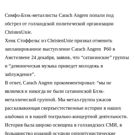
о
м
Симфо-Блэк-металлисты Carach Angren попали под
у
обстрел от голландской политической организации
ChristenUnie.
Хенк Стоффельс из ChristenUnie призвал отменить
запланированное выступление Carach Angren Р60 в
Амстелвене 24 декабря, заявив, что “сатанинские” группы
и “демоническая музыка приведет молодежь в
заблуждение”.
В ответ, Carach Angren прокомментировал: “мы не
являемся и никогда не были сатанинской Блэк-
металлической группой. Мы метал-группа ужасов
рассказывающая сверхъестественные истории в наших
альбомах и в нашей театрально-концертной деятельности.
История была широко освещена в голландских СМИ, в
большинство изданий осудили оппортунистические