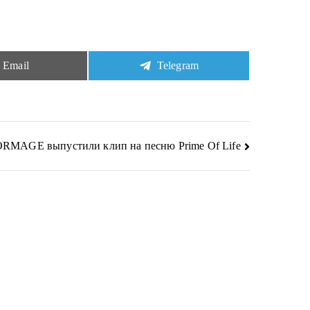
Share
Share
Email
Telegram
on
on
RMAGE выпустили клип на песню Prime Of Life