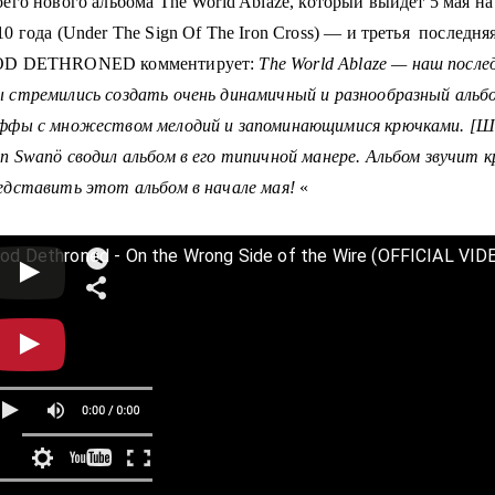
оего нового альбома The World Ablaze, который выйдет 5 мая на 
10 года (
Under The Sign Of The Iron Cross)
— и третья последня
D DETHRONED комментирует:
The World Ablaze — наш после
 стремились создать очень динамичный и разнообразный а
ффы с множеством мелодий и запоминающимися крючками.
[Шв
n Swanö сводил альбом в его типичной манере
. Альбом звучит 
едставить этот альбом в начале мая!
«
od Dethroned - On the Wrong Side of the Wire (OFFICIAL VID