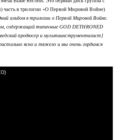
Metal Blade Records. Это п
ервый диск группы с
я) часть в трилогии «О Первой Мировой Войне)
дний альбом в трилогии о Первой Мировой Войне.
льбом, содержащий типичные GOD DETHRONED
едский продюсер и мультиинструменталист]
кристально ясно и тяжело и мы очень гордимся
EO)