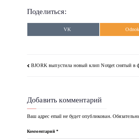
Поделиться:
Share
Share
VK
Odnokl
on
on
Навигация
BJORK выпустила новый клип Notget снятый в 
по
записям
Добавить комментарий
Ваш адрес email не будет опубликован.
Обязательн
Комментарий
*