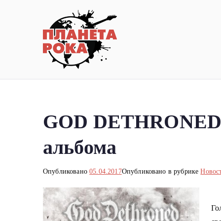
Перейти
к
содержимому
Планета ро
Новости рок-музыки со всей 
GOD DETHRONED вы
альбома
Опубликовано
05.04.2017
Опубликовано в рубрике
Новос
Го