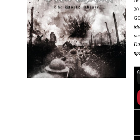
св
20
GO
Мы
ри
Da
пр
G