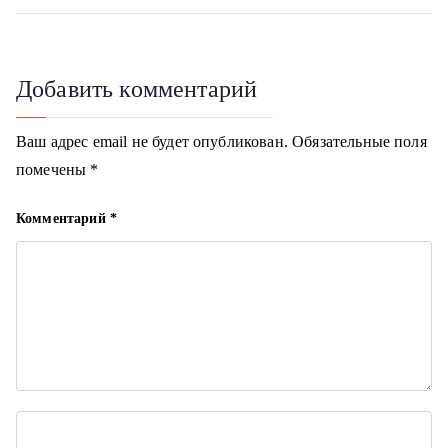
и
г
Добавить комментарий
а
ц
Ваш адрес email не будет опубликован.
Обязательные поля
помечены
*
и
я
Комментарий
*
п
о
з
а
п