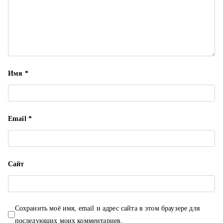
и
с
я
м
Имя
*
Email
*
Сайт
Сохранить моё имя, email и адрес сайта в этом браузере для
последующих моих комментариев.