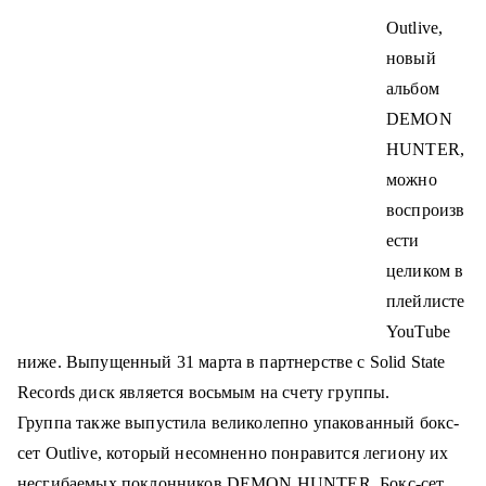
о
Outlive,
м
новый
у
альбом
DEMON
HUNTER,
можно
воспроизв
ести
целиком в
плейлисте
YouTube
ниже.
Выпущенный 31 марта в партнерстве с Solid State
Records диск является восьмым на счету группы.
Группа также выпустила великолепно упакованный бокс-
сет Outlive, который несомненно понравится легиону их
несгибаемых поклонников DEMON HUNTER.
Бокс-сет