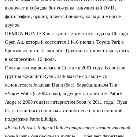
включает в себя два бонус-трека, закулисный DVD,
фотографии, буклет, плакат, бандану, кольцо и многое
другое.
DEMON HUNTER выступят летом этого года на Chicago
Open Air, который состоится 14-16 июля в Toyota Park в
Бриджвью, штат Иллинойс.
Группа планирует выступить
в воскресенье, 16 июля.
Группа сформировалась в Сиэтле в 2001 году. В составе
группы вокалист Ryan Clark вместе со своим со-
основателем Jonathan Dunn (бас), барабанщиком Tim
«Yogi» Watts (с 2004 года), ведущим гитаристом Patrick
Judge (с 2008 года) и гитаристом Scott (с
2011 года).
Ryan
Clark
остается основным автором песен, при основной
поддержке
Patrick Judge
.
«Вклад
Patrick Judge
в Outlive открывает захватывающий
новый путь для будущего группы,
— обещает фронтмен.