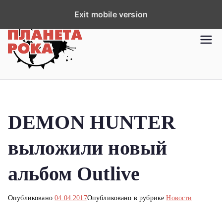
П
Exit mobile version
е
р
Планета рока
Новости рок-музыки со всей
е
планеты!
й
т
и
к
DEMON HUNTER
с
о
выложили новый
д
е
альбом Outlive
р
ж
Опубликовано
04.04.2017
Опубликовано в рубрике
Новости
и
м