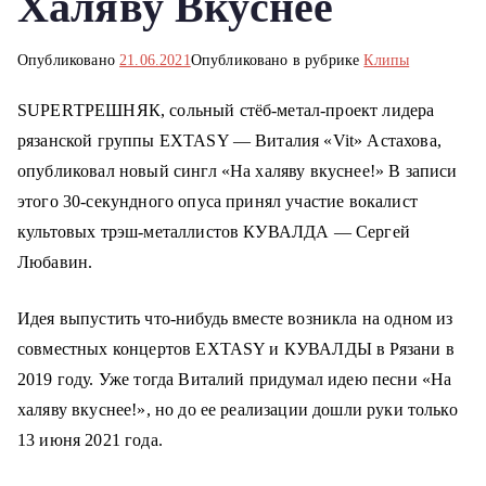
Халяву Вкуснее
о
м
Опубликовано
21.06.2021
Опубликовано в рубрике
Клипы
у
SUPERТРЕШНЯК, сольный стёб-метал-проект лидера
рязанской группы EXTASY — Виталия «Vit» Астахова,
опубликовал новый сингл «На халяву вкуснее!» В записи
этого 30-секундного опуса принял участие вокалист
культовых трэш-металлистов КУВАЛДА — Сергей
Любавин.
Идея выпустить что-нибудь вместе возникла на одном из
совместных концертов EXTASY и КУВАЛДЫ в Рязани в
2019 году. Уже тогда Виталий придумал идею песни «На
халяву вкуснее!», но до ее реализации дошли руки только
13 июня 2021 года.