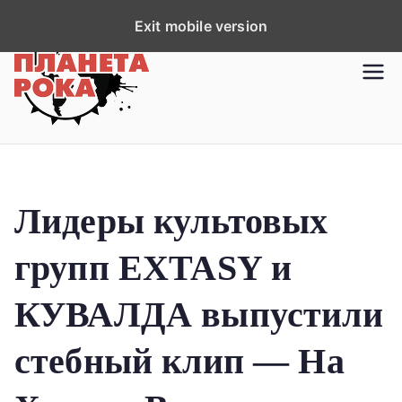
П
Exit mobile version
е
р
Планета рока
Новости рок-музыки со всей
е
планеты!
й
т
и
к
Лидеры культовых
с
о
групп EXTASY и
д
е
КУВАЛДА выпустили
р
ж
стебный клип — На
и
м