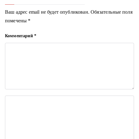
г
Ваш адрес email не будет опубликован.
Обязательные поля
а
помечены
*
ц
Комментарий
*
и
я
п
о
з
а
п
и