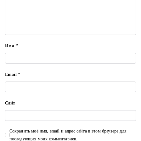
п
и
с
я
Имя
*
м
Email
*
Сайт
Сохранить моё имя, email и адрес сайта в этом браузере для
последующих моих комментариев.