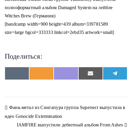
о
полноформатный альбом Damaged System на лейбле
м
Witches Brew (Германия)
у
[bandcamp width=900 height=439 album=339781589
size=large bgcol=333333 linkcol=2ebd35 artwork=small]
Поделиться:
S
S
S
S
S
V
O
V
E
T
h
h
h
h
h
K
d
i
m
e
a
a
a
a
a
n
b
a
l
r
r
r
r
r
o
e
i
e
e
e
e
e
e
k
r
l
g
o
o
o
o
o
l
r
n
n
n
n
n
a
a
Н
Фанк-метал из Сингапура группа Supersect выпустила в
s
m
s
идео Genocide Extermination
n
а
i
IAMFIRE выпустили дебютный альбом From Ashes
k