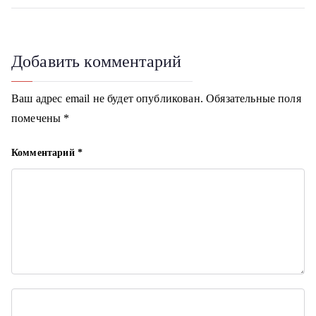
в
i
и
г
Добавить комментарий
а
Ваш адрес email не будет опубликован.
Обязательные поля
ц
помечены
*
и
Комментарий
*
я
п
о
з
а