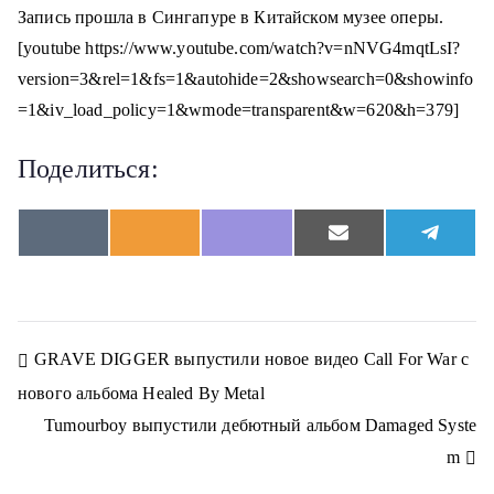
Запись прошла в Сингапуре в Китайском музее оперы.
[youtube https://www.youtube.com/watch?v=nNVG4mqtLsI?
version=3&rel=1&fs=1&autohide=2&showsearch=0&showinfo
=1&iv_load_policy=1&wmode=transparent&w=620&h=379]
Поделиться:
S
S
S
S
S
V
O
V
E
T
h
h
h
h
h
K
d
i
m
e
a
a
a
a
a
n
b
a
l
r
r
r
r
r
o
e
i
e
e
e
e
e
e
k
r
l
g
o
o
o
o
o
l
r
n
n
n
n
n
a
a
Н
GRAVE DIGGER выпустили новое видео Call For War с
s
m
s
нового альбома Healed By Metal
n
а
i
Tumourboy выпустили дебютный альбом Damaged Syste
k
в
i
m