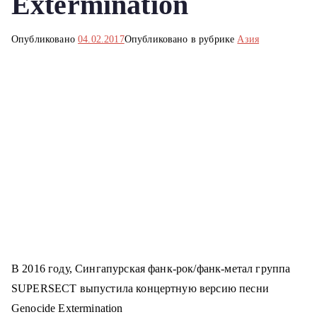
Extermination
о
м
Опубликовано
04.02.2017
Опубликовано в рубрике
Азия
у
В 2016 году, Сингапурская фанк-рок/фанк-метал группа
SUPERSECT выпустила концертную версию песни
Genocide Extermination