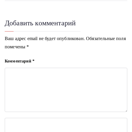
и
г
Добавить комментарий
а
ц
Ваш адрес email не будет опубликован.
Обязательные поля
помечены
*
и
я
Комментарий
*
п
о
з
а
п