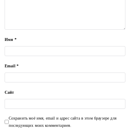
и
с
я
м
Имя
*
Email
*
Сайт
Сохранить моё имя, email и адрес сайта в этом браузере для
последующих моих комментариев.