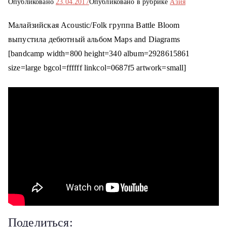
Опубликовано
23.04.2017
Опубликовано в рубрике
Азия
о
м
Малайзийская Acoustic/Folk группа Battle Bloom
у
выпустила дебютный альбом Maps and Diagrams
[bandcamp width=800 height=340 album=2928615861
size=large bgcol=ffffff linkcol=0687f5 artwork=small]
Поделиться: