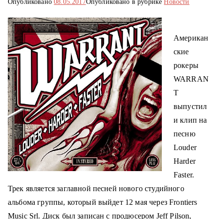
Опубликовано
08.05.2017
Опубликовано в рубрике
Новости
о
м
у
Американ
ские
рокеры
WARRAN
T
выпустил
и клип на
песню
Louder
Harder
Faster.
Трек
является заглавной песней нового студийного
альбома группы, который выйдет 12 мая через Frontiers
Music Srl.
Диск был записан с продюсером Jeff Pilson,