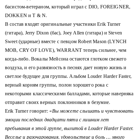
басистом-ветераном, который играл с DIO, FOREIGNER,
DOKKEN и T & N.
В состав входят оригинальные участники Erik Turner
(гитара), Jerry Dixon (бас), Joey Allen (гитара) и Steven
Sweet (ударные) вместе с певцом Robert Mason (LYNCH
MOB, CRY OF LOVE), WARRANT теперь сильнее, чем
когда-либо.
Вокалы Мейсона остаются глотком свежего
воздуха, и его развязность в песнях дает новую жизнь и
светлое будущее для группы. Альбом
Louder Harder Faster
,
верный корням группы, полон хорошего рока с
некоторыми классическими балладами, которые наверняка
отправит своих верных поклонников в безумие.
Erik Turner
говорит: «
Вы можете слышать и чувствовать
эмоции последних двадцати пяти с лишним лет
пребывания в этой группе, вылитой в Louder Harder Faster.
Веселье и разочарования, удовольствие и боль … много