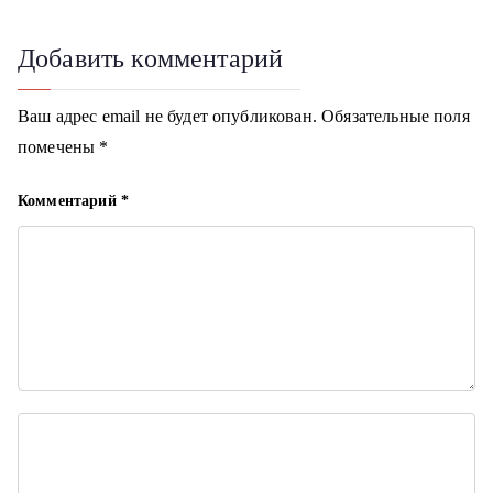
и
г
Добавить комментарий
а
Ваш адрес email не будет опубликован.
Обязательные поля
ц
помечены
*
и
Комментарий
*
я
п
о
з
а
п