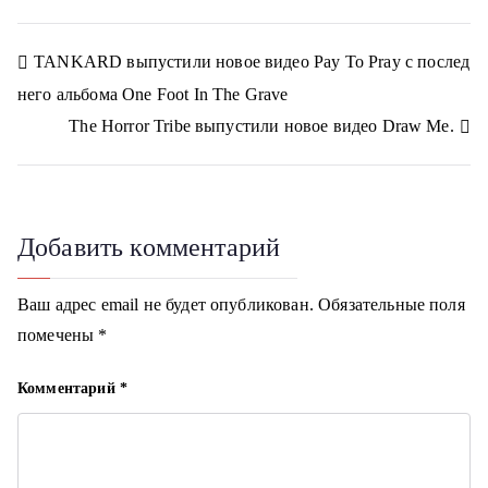
e
e
e
e
e
k
r
l
g
o
o
o
o
o
l
r
n
n
n
n
n
a
a
Н
TANKARD выпустили новое видео Pay To Pray с послед
s
m
s
него альбома One Foot In The Grave
n
а
i
The Horror Tribe выпустили новое видео Draw Me.
k
в
i
и
г
Добавить комментарий
а
Ваш адрес email не будет опубликован.
Обязательные поля
ц
помечены
*
и
Комментарий
*
я
п