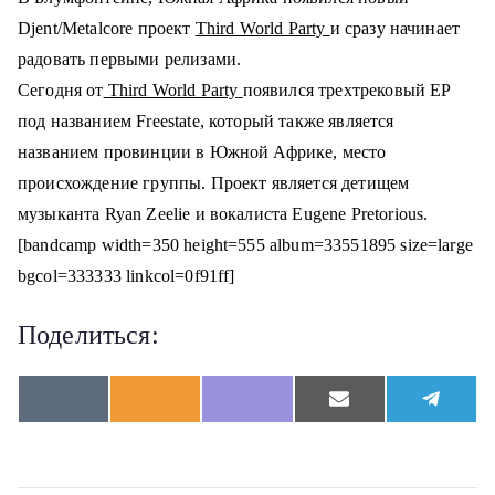
о
Djent/Metalcore проект
Third World Party
и сразу начинает
м
радовать первыми релизами.
у
Сегодня от
Third World Party
появился трехтрековый EP
под названием Freestate, который также является
названием провинции в Южной Африке, место
происхождение группы.
Проект является детищем
музыканта Ryan Zeelie и вокалиста Eugene Pretorious.
[bandcamp width=350 height=555 album=33551895 size=large
bgcol=333333 linkcol=0f91ff]
Поделиться:
S
S
S
S
S
V
O
V
E
T
h
h
h
h
h
K
d
i
m
e
a
a
a
a
a
n
b
a
l
r
r
r
r
r
o
e
i
e
e
e
e
e
e
k
r
l
g
o
o
o
o
o