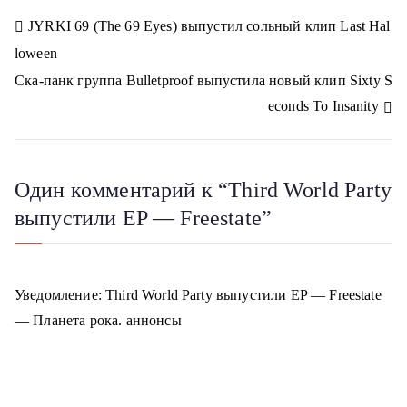
l
r
n
n
n
n
n
a
a
Н
JYRKI 69 (The 69 Eyes) выпустил сольный клип Last Hal
s
m
s
loween
n
а
i
Ска-панк группа Bulletproof выпустила новый клип Sixty S
k
в
i
econds To Insanity
и
г
Один комментарий к “
Third World Party
а
выпустили EP — Freestate
”
ц
и
Уведомление:
Third World Party выпустили EP — Freestate
я
— Планета рока. аннонсы
п
о