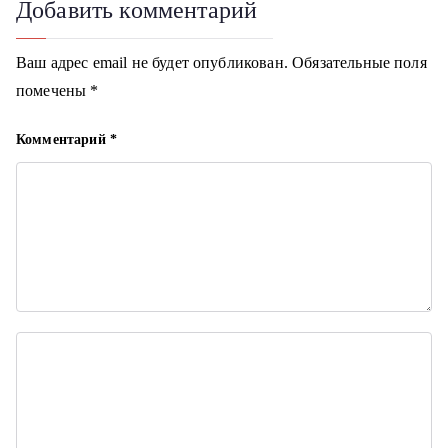
Добавить комментарий
з
Ваш адрес email не будет опубликован.
Обязательные поля
а
помечены
*
п
Комментарий
*
и
с
я
м