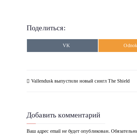
Поделиться:
S
S
VK
Odnokl
h
h
a
a
r
r
e
e
o
o
n
n
Н
Vallendusk выпустили новый сингл The Shield
а
в
Добавить комментарий
и
г
Ваш адрес email не будет опубликован.
Обязательн