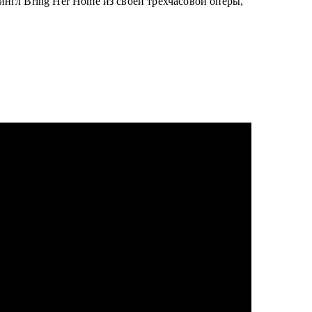
нгл Bring Her Home из своей трехчасовой оперы,