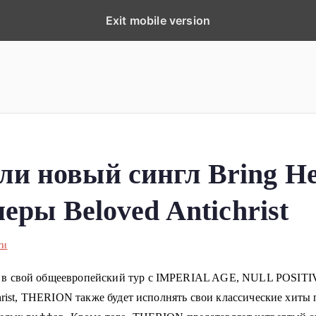
Exit mobile version
ка
планеты!
 новый сингл Bring He
еры Beloved Antichrist
ти
в свой общеевропейский тур с IMPERIAL AGE, NULL POSITIV 
christ, THERION также будет исполнять свои классические хиты