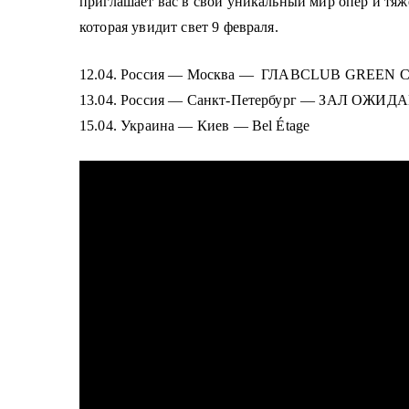
приглашает вас в свой уникальный мир опер и тяж
о
которая увидит свет 9 февраля.
м
у
12.04. Россия — Москва —
ГЛАВCLUB GREEN 
13.04. Россия — Санкт-Петербург — ЗАЛ ОЖИД
15.04. Украина — Киев — Bel Étage