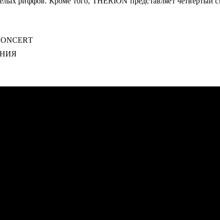
елых риффов. Кроме того, THERION представляет четвертый си
CONCERT
АНИЯ