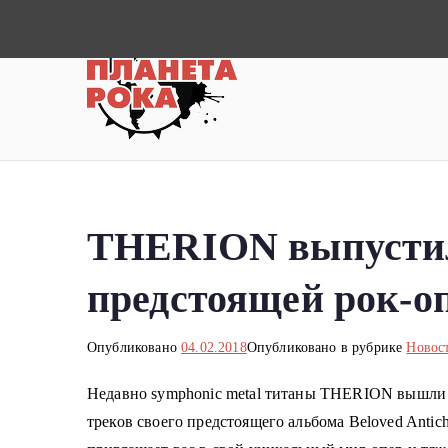
П
е
р
Планета ро
Новости рок-музыки со всей 
е
й
т
и
к
THERION выпустили
с
о
предстоящей рок-оп
д
е
р
Опубликовано
04.02.2018
Опубликовано в рубрике
Новос
ж
Недавно symphonic metal титаны THERION вышли 
и
треков своего предстоящего альбома Beloved Anti
м