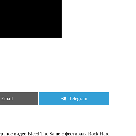
Share
Share
Email
Telegram
on
on
ое видео Bleed The Same с фестиваля Rock Hard