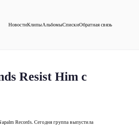
Новости
Клипы
Альбомы
Списки
Обратная связь
s Resist Him с
 Napalm Records. Сегодня группа выпустила