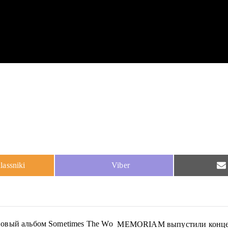
Share
assniki
Viber
on
ый альбом Sometimes The Wo
MEMORIAM выпустили концертн