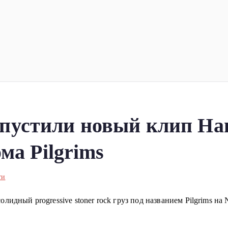
ка
планеты!
стили новый клип Hand
ма Pilgrims
ти
идный progressive stoner rock груз под названием Pilgrims на