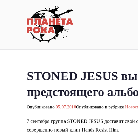
Перейти
к
содержимому
Планета ро
Новости рок-музыки со всей 
STONED JESUS выпу
предстоящего альбо
Опубликовано
05.07.2018
Опубликовано в рубрике
Новос
7 сентября группа STONED JESUS доставит свой сол
совершенно новый клип Hands Resist Him.