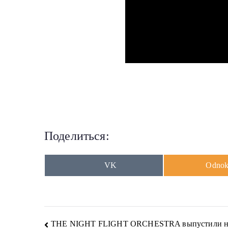
Поделиться:
Share
Share
VK
Odnokl
on
on
Навигация
THE NIGHT FLIGHT ORCHESTRA выпустили нов