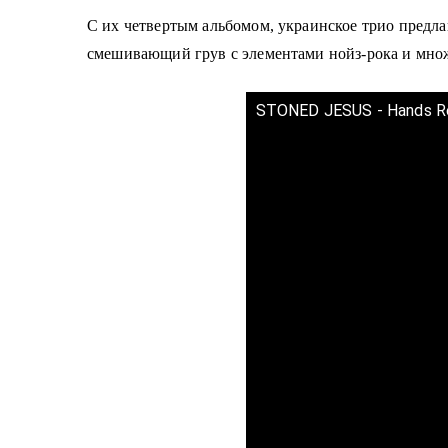
С их четвертым альбомом, украинское трио предла
смешивающий грув с элементами нойз-рока и мно
STONED JESUS - Hands Res