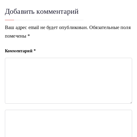
г
Добавить комментарий
а
Ваш адрес email не будет опубликован.
Обязательные поля
ц
помечены
*
и
Комментарий
*
я
п
о
з
а
п
и