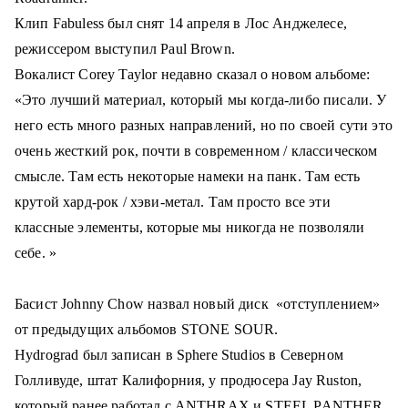
Клип
Fabuless
был снят 14 апреля в Лос Анджелесе,
режиссером выступил
Paul Brown
.
Вокалист Corey Taylor недавно сказал о новом альбоме:
«Это лучший материал, который мы когда-либо писали. У
него есть много разных направлений, но по своей сути это
очень жесткий
рок, почти в современном / классическом
смысле. Там есть некоторые намеки на панк. Там есть
крутой хард-рок / хэви-метал. Там просто все эти
классные элементы, которые мы никогда не позволяли
себе
. »
Басист Johnny Chow назвал новый диск «отступлением»
от предыдущих альбомов STONE SOUR.
Hydrograd был записан в Sphere Studios в Северном
Голливуде, штат Калифорния, у продюсера Jay Ruston,
который ранее работал с ANTHRAX и STEEL PANTHER.