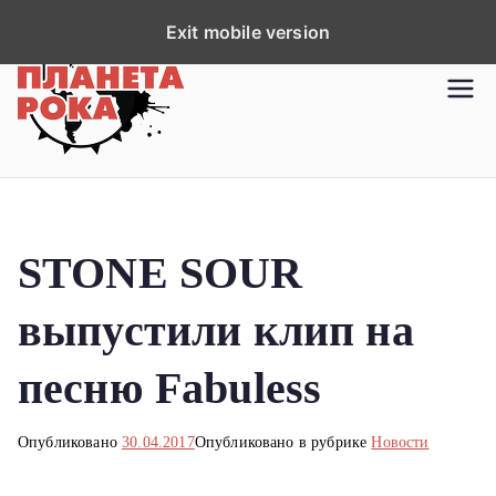
П
Exit mobile version
е
р
Планета рока
Новости рок-музыки со всей
е
планеты!
й
т
и
к
STONE SOUR
с
о
выпустили клип на
д
е
песню Fabuless
р
ж
Опубликовано
30.04.2017
Опубликовано в рубрике
Новости
и
м