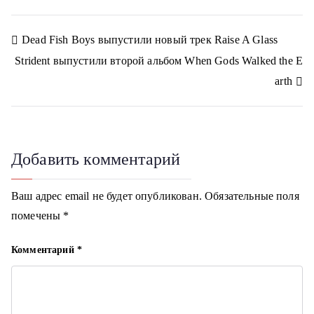
e
e
e
e
e
k
r
l
g
o
o
o
o
o
l
r
n
n
n
n
n
a
a
Н
Dead Fish Boys выпустили новый трек Raise A Glass
s
m
s
Strident выпустили второй альбом When Gods Walked the E
n
а
i
arth
k
в
i
и
г
Добавить комментарий
а
Ваш адрес email не будет опубликован.
Обязательные поля
ц
помечены
*
и
Комментарий
*
я
п