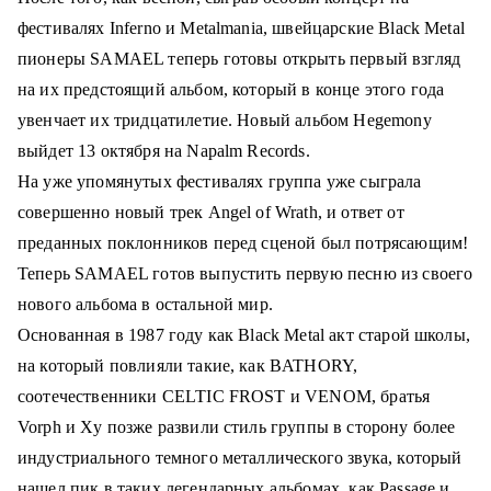
о
фестивалях Inferno и Metalmania, швейцарские Black Metal
м
пионеры SAMAEL теперь готовы открыть первый взгляд
у
на их предстоящий альбом, который в конце этого года
увенчает их тридцатилетие.
Новый альбом Hegemony
выйдет 13 октября на Napalm Records.
На уже упомянутых фестивалях группа уже сыграла
совершенно новый трек Angel of Wrath, и ответ от
преданных поклонников перед сценой был потрясающим!
Теперь SAMAEL готов выпустить первую песню из своего
нового альбома в остальной мир.
Основанная в 1987 году как Black Metal акт старой школы,
на который повлияли такие, как BATHORY,
соотечественники CELTIC FROST и VENOM, братья
Vorph и Xy позже развили стиль группы в сторону более
индустриального темного металлического звука, который
нашел п
ик в таких легендарных альбомах, как Passage и