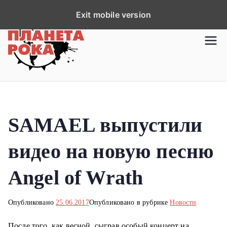
П
Exit mobile version
е
р
Планета рока
Новости рок-музыки со всей
е
планеты!
й
т
и
к
SAMAEL выпустили
с
о
видео на новую песню
д
е
Angel of Wrath
р
ж
Опубликовано
25.06.2017
Опубликовано в рубрике
Новости
и
м
После того, как весной, сыграв особый концерт на