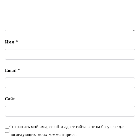
и
с
я
Имя
*
м
Email
*
Сайт
Сохранить моё имя, email и адрес сайта в этом браузере для
последующих моих комментариев.