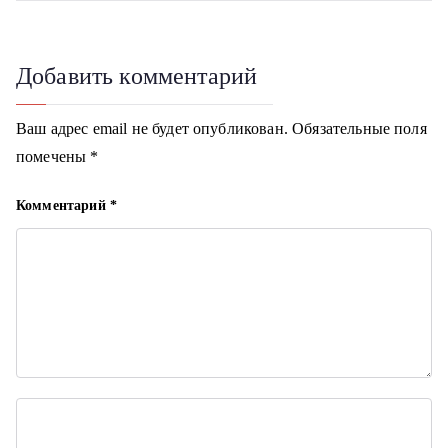
и
г
Добавить комментарий
а
Ваш адрес email не будет опубликован.
Обязательные поля
ц
помечены
*
и
Комментарий
*
я
п
о
з
а
п