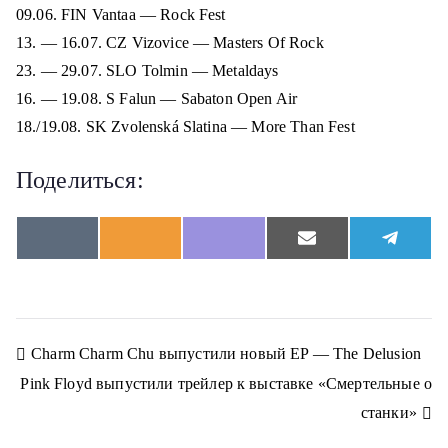
09.06. FIN Vantaa — Rock Fest
13. — 16.07. CZ Vizovice — Masters Of Rock
23. — 29.07. SLO Tolmin — Metaldays
16. — 19.08. S Falun — Sabaton Open Air
18./19.08. SK Zvolenská Slatina — More Than Fest
Поделиться:
S
S
S
S
S
V
O
V
E
T
h
h
h
h
h
K
d
i
m
e
a
a
a
a
a
n
b
a
l
r
r
r
r
r
o
e
i
e
e
e
e
e
e
k
r
l
g
o
o
o
o
o
l
r
n
n
n
n
n
a
a
Н
Charm Charm Chu выпустили новый EP — The Delusion
s
m
s
Pink Floyd выпустили трейлер к выставке «Смертельные о
n
а
i
станки»
k
в
i