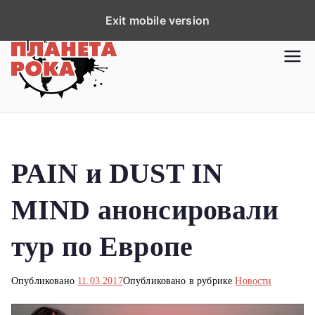
П
Exit mobile version
е
р
Планета рока
Новости рок-музыки со всей
е
планеты!
й
т
и
к
PAIN и DUST IN
с
о
MIND анонсировали
д
е
тур по Европе
р
ж
Опубликовано
11.03.2017
Опубликовано в рубрике
Новости
и
м