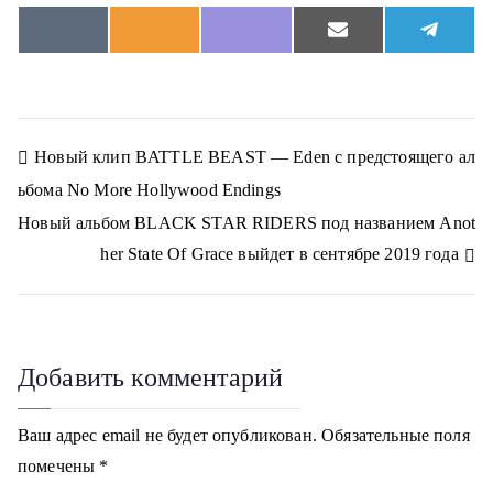
S
S
S
S
S
V
O
V
E
T
h
h
h
h
h
K
d
i
m
e
a
a
a
a
a
n
b
a
l
r
r
r
r
r
o
e
i
e
e
e
e
e
e
k
r
l
g
o
o
o
o
o
l
r
n
n
n
n
n
a
a
Н
Новый клип BATTLE BEAST — Eden с предстоящего ал
s
m
s
ьбома No More Hollywood Endings
n
а
i
Новый альбом BLACK STAR RIDERS под названием Anot
k
в
i
her State Of Grace выйдет в сентябре 2019 года
и
г
Добавить комментарий
а
ц
Ваш адрес email не будет опубликован.
Обязательные поля
помечены
*
и