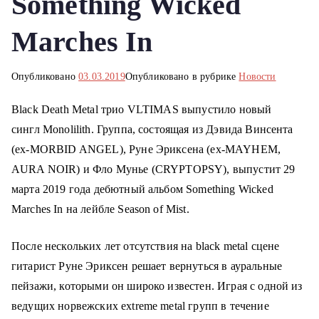
Something Wicked
о
м
Marches In
у
Опубликовано
03.03.2019
Опубликовано в рубрике
Новости
Black Death Metal трио VLTIMAS выпустило новый
сингл Monolilith. Группа, состоящая из Дэвида Винсента
(ex-MORBID ANGEL), Руне Эриксена (ex-MAYHEM,
AURA NOIR) и Фло Мунье (CRYPTOPSY), выпустит 29
марта 2019 года дебютный альбом Something Wicked
Marches In на лейбле Season of Mist.
После нескольких лет отсутствия на black metal сцене
гитарист Руне Эриксен решает вернуться в ауральные
пейзажи, которыми он широко известен. Играя с одной из
ведущих норвежских extreme metal групп в течение