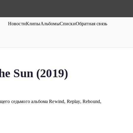
Новости
Клипы
Альбомы
Списки
Обратная связь
e Sun (2019)
его седьмого альбома Rewind, Replay, Rebound,