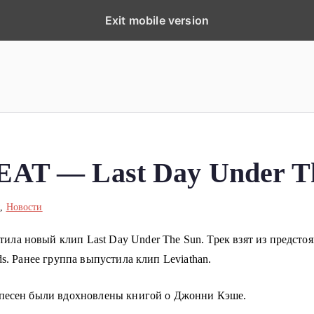
Exit mobile version
ка
планеты!
T — Last Day Under Th
ы
,
Новости
а новый клип Last Day Under The Sun. Трек взят из предстоящ
s. Ранее группа выпустила клип Leviathan.
 песен были вдохновлены книгой о Джонни Кэше.