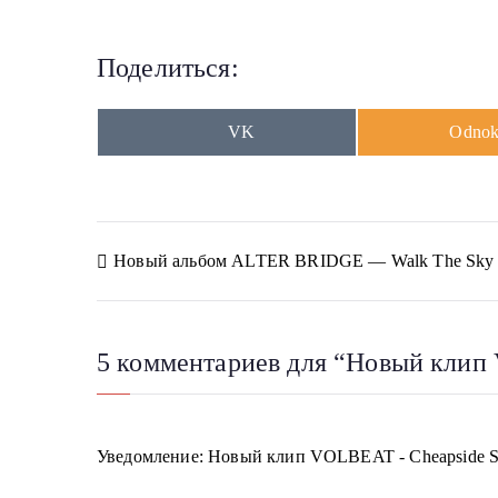
Поделиться:
S
S
VK
Odnokl
h
h
a
a
r
r
e
e
o
o
n
n
Н
Новый альбом ALTER BRIDGE — Walk The Sky в
а
в
5 комментариев для “
Новый клип 
и
г
Уведомление:
Новый клип VOLBEAT - Cheapside Slog
а