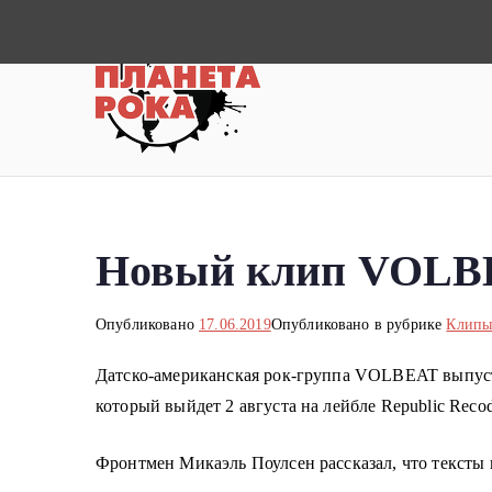
П
е
р
Планета ро
Новости рок-музыки со всей 
е
й
т
и
к
Новый клип VOLBEA
с
о
д
Опубликовано
17.06.2019
Опубликовано в рубрике
Клип
е
Датско-американская рок-группа VOLBEAT выпустил
р
который выйдет 2 августа на лейбле Republic Recod
ж
и
Фронтмен Микаэль Поулсен рассказал, что тексты
м