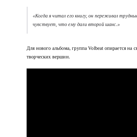
о
м
«Когда я читал его книгу, он переживал трудны
у
чувствует, что ему дали второй шанс.»
Для нового альбома, группа Volbeat опирается
на с
творческих вершин.