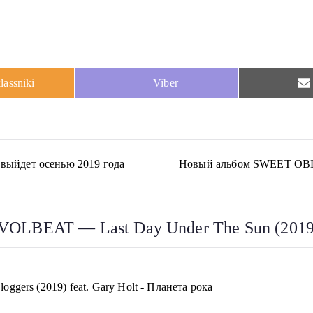
S
assniki
Viber
h
a
r
e
o
n
ыйдет осенью 2019 года
Новый альбом SWEET OBLIV
VOLBEAT — Last Day Under The Sun (2019
gers (2019) feat. Gary Holt - Планета рока