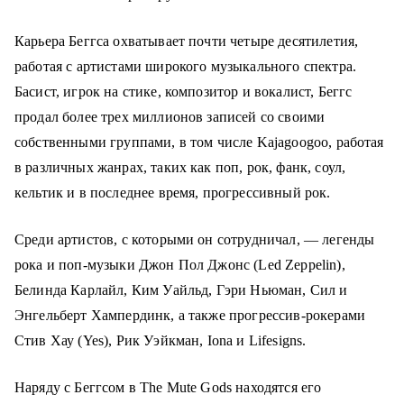
Карьера Беггса охватывает почти четыре десятилетия,
работая с артистами широкого музыкального спектра.
Басист, игрок на стике, композитор и вокалист, Беггс
продал более трех миллионов записей со своими
собственными группами, в том числе Kajagoogoo, работая
в различных жанрах, таких как поп, рок, фанк, соул,
кельтик и в последнее время, прогрессивный рок.
Среди артистов, с которыми он сотрудничал, — легенды
рока и поп-музыки Джон Пол Джонс (Led Zeppelin),
Белинда Карлайл, Ким Уайльд, Гэри Ньюман, Сил и
Энгельберт Хампердинк, а также прогрессив-рокерами
Стив Хау (Yes), Рик Уэйкман, Iona и Lifesigns.
Наряду с Беггсом в The Mute Gods находятся его