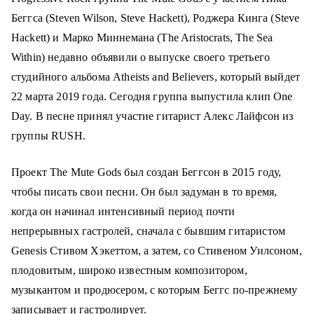
о
Беггса (Steven Wilson, Steve Hackett), Роджера Кинга (Steve
м
Hackett) и Марко Миннемана (The Aristocrats, The Sea
у
Within) недавно объявили о выпуске своего третьего
студийного альбома Atheists and Believers, который выйдет
22 марта 2019 года. Сегодня группа выпустила клип
One
Day
. В песне принял участие гитарист Алекс Лайфсон из
группы RUSH.
Проект The Mute Gods был создан Беггсон в 2015 году,
чтобы писать свои песни. Он был задуман в то время,
когда он начинал интенсивный период почти
непрерывных гастролей, сначала с бывшим гитаристом
Genesis Стивом Хэкеттом, а затем, со Стивеном Уилсоном,
плодовитым, широко известным композитором,
музыкантом и продюсером, с которым Беггс по-прежнему
записывает и гастролирует.