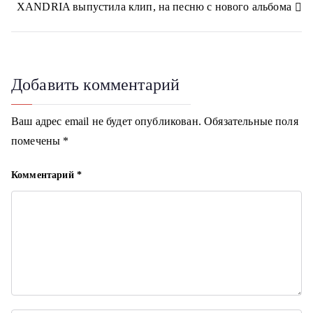
i
XANDRIA выпустила клип, на песню с нового альбома
k
в
i
и
г
Добавить комментарий
а
Ваш адрес email не будет опубликован.
Обязательные поля
ц
помечены
*
и
Комментарий
*
я
п
о
з
а