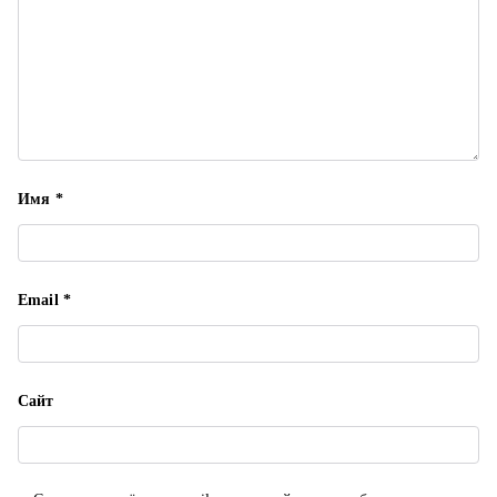
п
и
с
я
Имя
*
м
Email
*
Сайт