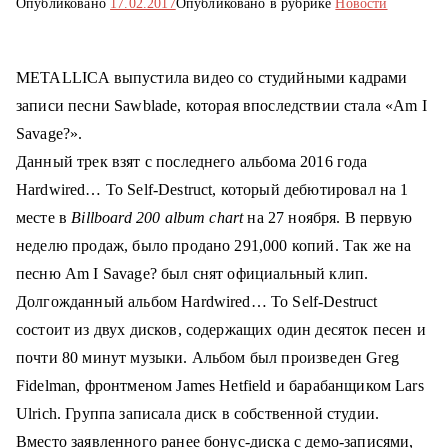
Опубликовано
17.02.2017
Опубликовано в рубрике
Новости
о
м
у
METALLICA выпустила видео со студийными кадрами
записи песни Sawblade, которая впоследствии стала «Am I
Savage?».
Данный трек взят с последнего альбома 2016 года
Hardwired… To Self-Destruct, который дебютировал на 1
месте в
Billboard 200 album chart
на 27 ноября. В первую
неделю продаж, было продано 291,000 копий. Так же на
песню Am I Savage? был снят официальный клип.
Долгожданный альбом Hardwired… To Self-Destruct
состоит из двух дисков, содержащих один десяток песен и
почти 80 минут музыки. Альбом был произведен Greg
Fidelman, фронтменом James Hetfield и барабанщиком Lars
Ulrich. Группа записала диск в собственной студии.
Вместо заявленного ранее бонус-диска с демо-записями,