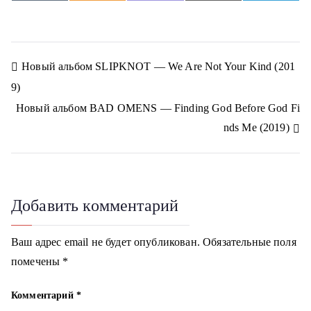
h
h
h
h
h
K
d
i
m
e
a
a
a
a
a
n
b
a
l
r
r
r
r
r
o
e
i
e
e
e
e
e
e
k
r
l
g
o
o
o
o
o
l
r
n
n
n
n
n
a
a
Н
Новый альбом SLIPKNOT — We Are Not Your Kind (201
s
m
s
9)
n
а
i
Новый альбом BAD OMENS — Finding God Before God Fi
k
в
i
nds Me (2019)
и
г
Добавить комментарий
а
ц
Ваш адрес email не будет опубликован.
Обязательные поля
помечены
*
и
я
Комментарий
*