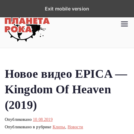
П
Exit mobile version
е
р
Планета рока
Новости рок-музыки со всей
е
планеты!
й
т
и
к
Новое видео EPICA —
с
о
Kingdom Of Heaven
д
е
(2019)
р
ж
Опубликовано
10.08.2019
и
Опубликовано в рубрике
Клипы
,
Новости
м