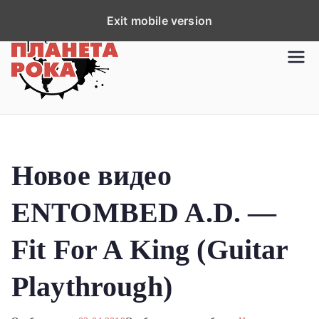
П
Exit mobile version
е
р
Планета рока
Новости рок-музыки со всей
е
планеты!
й
т
и
к
Новое видео
с
о
ENTOMBED A.D. —
д
е
Fit For A King (Guitar
р
ж
Playthrough)
и
м