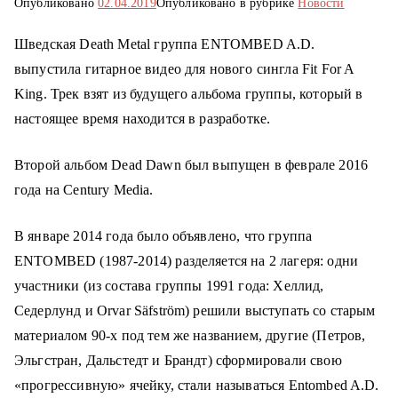
Опубликовано
02.04.2019
Опубликовано в рубрике
Новости
о
м
Шведская Death Metal группа ENTOMBED A.D.
у
выпустила гитарное видео для нового сингла Fit For A
King. Трек взят из будущего альбома группы, который в
настоящее время находится в разработке.
Второй альбом Dead Dawn был выпущен в феврале 2016
года на Century Media.
В январе 2014 года было объявлено, что группа
ENTOMBED (1987-2014) разделяется на 2 лагеря: одни
участники (из состава группы 1991 года: Хеллид,
Седерлунд и Orvar Säfström) решили выступать со старым
материалом 90-х под тем же названием, другие (Петров,
Эльгстран, Дальстедт и Брандт) сформировали свою
«прогрессивную» ячейку, стали называться Entombed A.D.