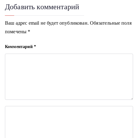
и
Добавить комментарий
г
Ваш адрес email не будет опубликован.
Обязательные поля
а
помечены
*
ц
Комментарий
*
и
я
п
о
з
а
п