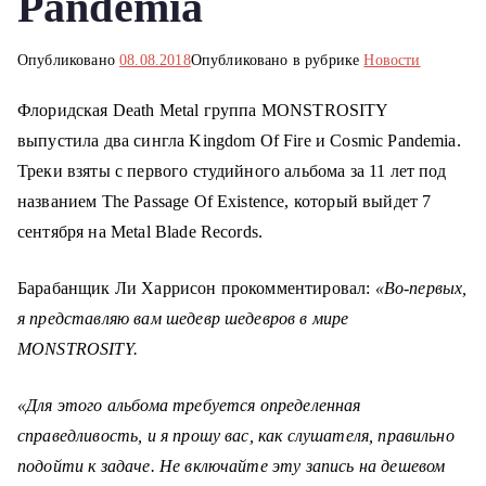
Pandemia
о
м
Опубликовано
08.08.2018
Опубликовано в рубрике
Новости
у
Флоридская Death Metal группа MONSTROSITY
выпустила два сингла Kingdom Of Fire и Cosmic Pandemia.
Треки взяты с первого студийного альбома за 11 лет под
названием The Passage Of Existence, который выйдет 7
сентября на Metal Blade Records.
Барабанщик Ли Харрисон прокомментировал:
«Во-первых,
я представляю вам шедевр шедевров в мире
MONSTROSITY.
«Для этого альбома требуется определенная
справедливость, и я прошу вас, как слушателя, правильно
подойти к задаче. Не включайте эту запись на дешевом