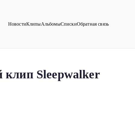
Новости
Клипы
Альбомы
Списки
Обратная связь
ип Sleepwalker