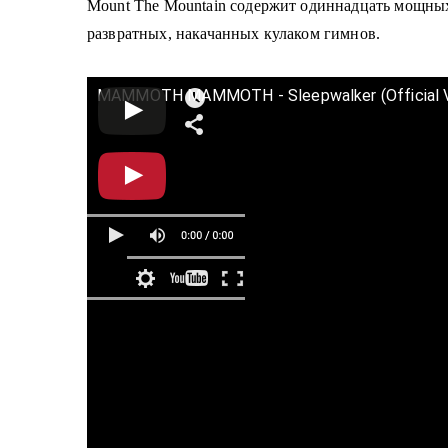
Mount The Mountain
содержит одиннадцать мощных т
развратных, накачанных кулаком гимнов.
MAMMOTH MAMMOTH - Sleepwalker (Official Vi