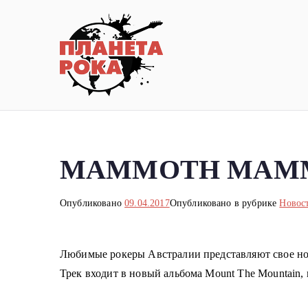
Перейти
к
содержимому
Планета ро
Новости рок-музыки со всей 
MAMMOTH MAMMOTH
Опубликовано
09.04.2017
Опубликовано в рубрике
Новос
Л
юбимые рокеры Австралии представляют свое нов
Трек входит в новый альбома Mount The Mountain,