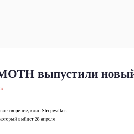
ка
планеты!
 выпустили новый кл
ти
ое творение, клип Sleepwalker.
 который выйдет 28 апреля