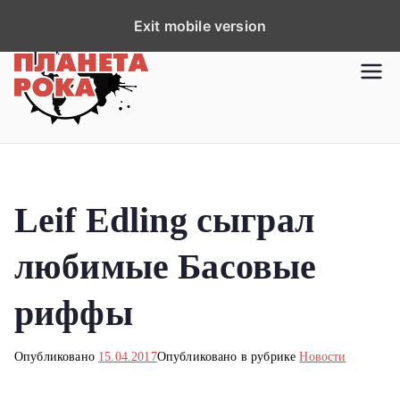
П
Exit mobile version
е
р
Планета рока
Новости рок-музыки со всей
е
планеты!
й
т
и
к
Leif Edling сыграл
с
о
любимые Басовые
д
е
риффы
р
ж
Опубликовано
15.04.2017
Опубликовано в рубрике
Новости
и
м