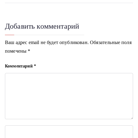
и
г
Добавить комментарий
а
ц
Ваш адрес email не будет опубликован.
Обязательные поля
помечены
*
и
я
Комментарий
*
п
о
з
а
п