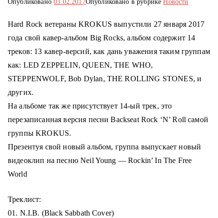
Опубликовано
03.02.2017
Опубликовано в рубрике
Новости
о
м
Hard Rock ветераны KROKUS выпустили 27 января 2017
у
года свой кавер-альбом Big Rocks, альбом содержит 14
треков: 13 кавер-версий, как дань уважения таким группам
как: LED ZEPPELIN, QUEEN, THE WHO,
STEPPENWOLF, Bob Dylan, THE ROLLING STONES, и
других.
На альбоме так же присутствует 14-ый трек, это
перезаписанная версия песни Backseat Rock ‘N’ Roll самой
группы KROKUS.
Презентуя свой новый альбом, группа выпускает новый
видеоклип на песню Neil Young — Rockin’ In The Free
World
Треклист:
01. N.I.B.
(Black Sabbath Cover)