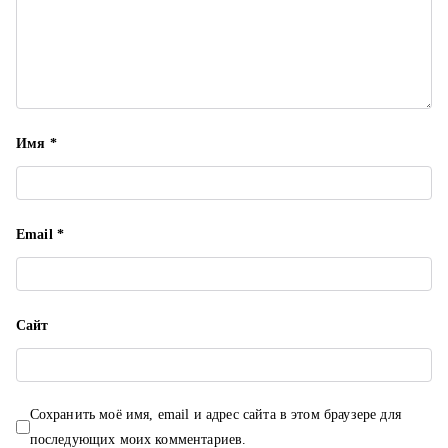
и
с
я
м
Имя
*
Email
*
Сайт
Сохранить моё имя, email и адрес сайта в этом браузере для
последующих моих комментариев.