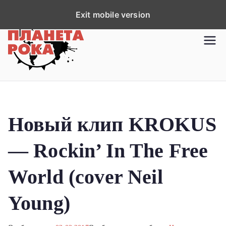
П
Exit mobile version
е
р
Планета рока
Новости рок-музыки со всей
е
планеты!
й
т
и
к
Новый клип KROKUS
с
о
— Rockin’ In The Free
д
е
World (cover Neil
р
ж
Young)
и
м