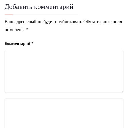
Добавить комментарий
а
ц
Ваш адрес email не будет опубликован.
Обязательные поля
помечены
*
и
я
Комментарий
*
п
о
з
а
п
и
с