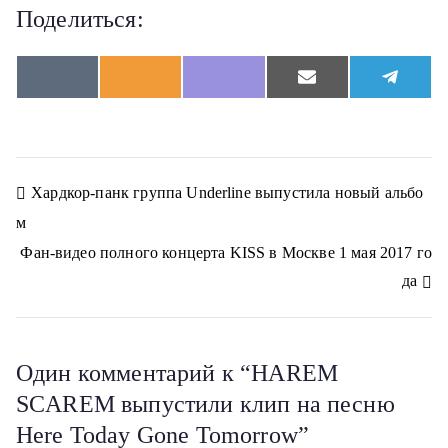
Поделиться:
S
S
S
S
S
V
O
V
E
T
h
h
h
h
h
K
d
i
m
e
a
a
a
a
a
n
b
a
l
r
r
r
r
r
o
e
i
e
e
e
e
e
e
k
r
l
g
o
o
o
o
o
l
r
n
n
n
n
n
a
a
Н
Хардкор-панк группа Underline выпустила новый альбо
s
m
s
м
n
а
i
Фан-видео полного концерта KISS в Москве 1 мая 2017 го
k
в
i
да
и
г
Один комментарий к “
HAREM
а
SCAREM выпустили клип на песню
Here Today Gone Tomorrow
”
ц