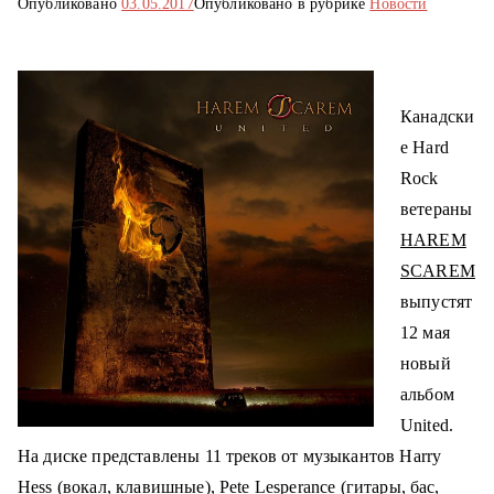
Опубликовано
03.05.2017
Опубликовано в рубрике
Новости
о
м
у
Канадски
е Hard
Rock
ветераны
HAREM
SCAREM
выпустят
12 мая
новый
альбом
United.
На диске представлены 11 треков от музыкантов H
arry
Hess (вокал, клавишные), Pete Lesperance (гитары, бас,