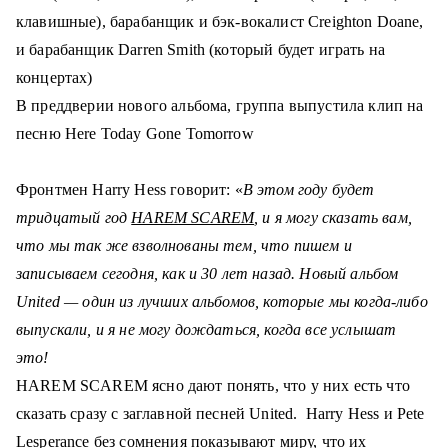
клавишные), барабанщик и бэк-вокалист Creighton Doane,
и барабанщик Darren Smith (который будет играть на
концертах)
В преддверии нового альбома, группа выпустила клип на
песню Here Today Gone Tomorrow
Фронтмен H
arry Hess
говорит: «
В этом году будет
тридцатый год
HAREM SCAREM
, и я могу сказать вам,
что мы так же взволнованы тем, что пишем и
записываем сегодня, как и 30 лет назад. Новый альбом
United — один из лучших альбомов
, которые мы когда-либо
выпускали, и я не могу дождаться, когда все услышат
это!
HAREM SCAREM ясно дают понять, что у них есть что
сказать сразу с заглавной песней United
.
H
arry Hess
и
Pete
Lesperance
без сомнения показывают миру, что их