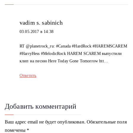
и
я
vadim s. sabinich
03.05.2017 в 14:38
п
о
RT @planetrock_ru: #Canada #HardRock #HAREMSCAREM
#HarryHess #MelodicRock HAREM SCAREM выпустили
з
клип на песню Here Today Gone Tomorrow htt…
а
Ответить
п
и
Добавить комментарий
с
я
Ваш адрес email не будет опубликован.
Обязательные поля
м
помечены
*