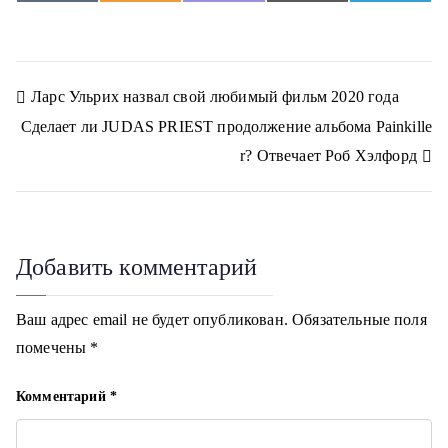
h
h
h
h
h
K
d
i
m
e
a
a
a
a
a
n
b
a
l
r
r
r
r
r
o
e
i
e
e
e
e
e
e
k
r
l
g
o
o
o
o
o
l
r
n
n
n
n
n
a
a
Н
Ларс Ульрих назвал свой любимый фильм 2020 года
s
m
s
Сделает ли JUDAS PRIEST продолжение альбома Painkille
n
а
i
r? Отвечает Роб Хэлфорд
k
в
i
и
г
Добавить комментарий
а
Ваш адрес email не будет опубликован.
Обязательные поля
ц
помечены
*
и
Комментарий
*
я