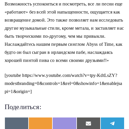
Возможность успокоиться и посмотреть, все ли песни еще
«работают» без всей этой напыщенности, ощущается как
возвращение домой. Это также позволяет нам исследовать
другие музыкальные стили, кроме метала, и заставляет нас
быть творческими по-другому, чем мы привыкли.
Наслаждайтесь нашим первым синглом Abyss of Time, как
будто он был сыгран в ирландском пабе, наслаждаясь
хорошей пинтой пива со всеми своими друзьями!!»
[youtube https://www.youtube.com/watch?v=tpy-KdtLsZY?
modestbranding=0&controls=1&rel=0&showinfo=1&enablejsa
pi=1&origin=]
Поделиться:
S
S
S
S
S
V
O
V
E
T