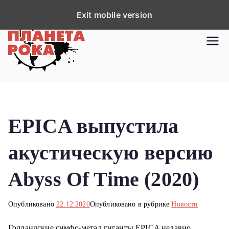
П
Exit mobile version
е
р
Планета рока
Новости рок-музыки со всей
е
планеты!
й
т
и
к
EPICA выпустила
с
о
акустическую версию
д
е
Abyss Of Time (2020)
р
ж
Опубликовано
22.12.2020
Опубликовано в рубрике
Новости
и
м
Голландские симфо-метал гиганты EPICA недавно