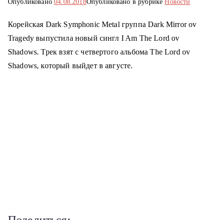
Опубликовано
04.08.2018
Опубликовано в рубрике
Новости
о
м
Корейская Dark Symphonic Metal группа Dark Mirror ov
у
Tragedy выпустила новый сингл I Am The Lord ov
Shadows. Трек взят с четвертого альбома The Lord ov
Shadows, который выйдет в августе.