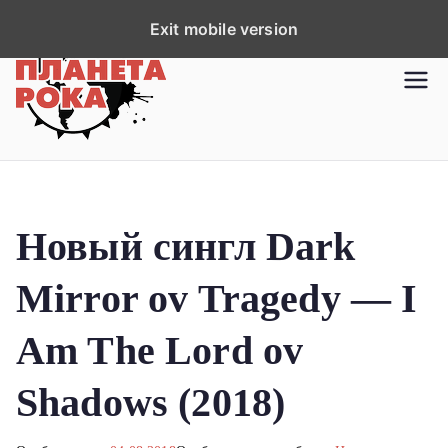
П
Exit mobile version
е
р
Планета рока
Новости рок-музыки со всей
е
планеты!
й
т
и
к
Новый сингл Dark
с
о
Mirror ov Tragedy — I
д
е
Am The Lord ov
р
ж
Shadows (2018)
и
м