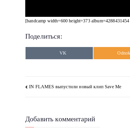
[bandcamp width=600 height=373 album=4288431454 s
Поделиться:
Share
Share
VK
Odnokl
on
on
Навигация
IN FLAMES выпустили новый клип Save Me
по
записям
Добавить комментарий