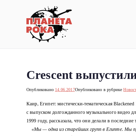
Перейти
к
содержимому
Планета ро
Новости рок-музыки со всей 
Crescent выпустили
Опубликовано
14.06.2017
Опубликовано в рубрике
Новос
Каир, Египет: мистически-тематическая Blackened 
с выпуском долгожданного музыкального видео для
1999 году, рассказала, что они делали в последни
«Мы — одна из старейших групп в Египте.
Мы пр