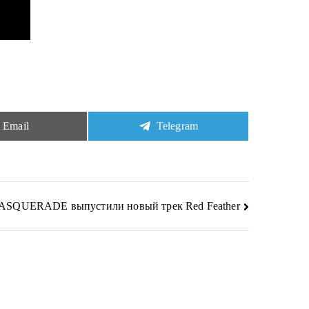
Share
Share
Email
Telegram
on
on
SQUERADE выпустили новый трек Red Feather