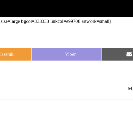
ize=large bgcol=333333 linkcol=e99708 artwork=small]
Share
assniki
Viber
on
MA