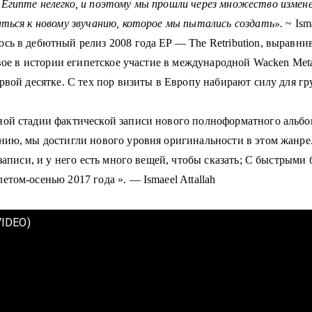
Египте нелегко, и поэтому мы прошли через множество измене
аться к новому звучанию, которое мы пытались создать».
~ Isma
сь в дебютный релиз 2008 года EP — The Retribution, выравни
вое в истории египетское участие в международной Wacken Metal
рвой десятке.
С тех пор визиты в Европу набирают силу для г
ой стадии фактической записи нового полноформатного альбом
ению, мы достигли нового уровня оригинальности в этом жанре
записи, и у него есть много вещей, чтобы сказать;
С быстрыми б
летом-осенью 2017 года
». —
Ismaeel Attallah
VIDEO)