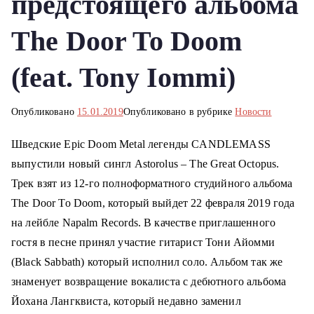
предстоящего альбома
о
м
The Door To Doom
у
(feat. Tony Iommi)
Опубликовано
15.01.2019
Опубликовано в рубрике
Новости
Шведские Epic Doom Metal легенды CANDLEMASS
выпустили новый сингл Astorolus – The Great Octopus.
Трек взят из 12-го полноформатного студийного альбома
The Door To Doom, который выйдет 22 февраля 2019 года
на лейбле Napalm Records. В качестве приглашенного
гостя в песне принял участие гитарист Тони Айомми
(Black Sabbath) который исполнил соло. Альбом так же
знаменует возвращение вокалиста с дебютного альбома
Йохана Лангквиста, который недавно заменил