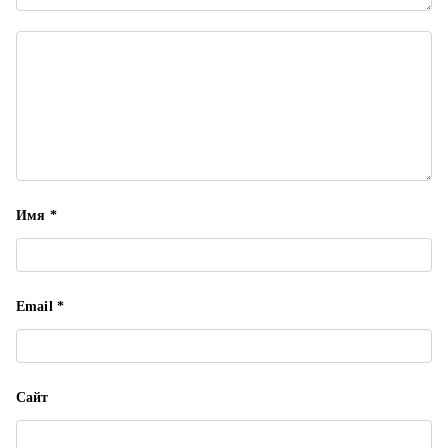
а
п
и
с
я
Имя
*
м
Email
*
Сайт