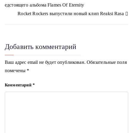
s
едстоящего альбома Flames Of Eternity
n
а
i
Rocket Rockers выпустили новый клип Reaksi Rasa
k
в
i
и
г
Добавить комментарий
а
Ваш адрес email не будет опубликован.
Обязательные поля
ц
помечены
*
и
Комментарий
*
я
п
о
з