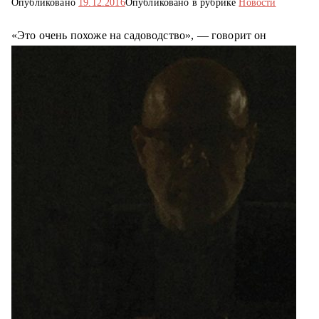
Опубликовано
19.12.2016
Опубликовано в рубрике
Новости
о
м
«Это очень похоже на садоводство», — говорит он
у