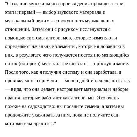
“Создание музыкального произведения проходит в три
этапа: первый — выбор звукового материала и
музыкальный режим – совокупность музыкальных
отношений.
Затем они
с рисунком
исследуются
с
помощью системы алгоритмов
, которые изменяют
и
определяют
начальные
элементы, которые я добавляю
в
них
, в результате чего
получается постоянно меняющийся
поток
(или река) музыки
.
Третий этап
—
прослушивание
.
После того, как
я получил
систему
и она заработала,
я
провожу
много времени
—
много дней
и
недель,
по факту
—
видя,
что она делает.
настраивает
материалы и
наборы
правил
, которые работают как
алгоритмы
.
Это очень
похоже на садоводство: вы посадите семена, а затем
вы
продолжите
ухаживать за
ним
, пока не
получите
сад
который
вам нравится
.
”