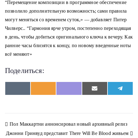
“
Перемещение
композиции в программное обеспечение
позволило дополнительную возможность; сами правила
могут меняться со временем суток,» — добавляет Питер
Чилверс.
. “Гармония ярче утром, постепенно переходящая
в день, чтобы добиться оригинального ключа к вечеру. Как
ранние часы близятся к концу, по новому введенные ноты
всё меняют»
Поделиться:
S
S
S
S
S
V
O
V
E
T
h
h
h
h
h
K
d
i
m
e
a
a
a
a
a
n
b
a
l
r
r
r
r
r
o
e
i
e
e
e
e
e
e
k
r
l
g
o
o
o
o
o
l
r
n
n
n
n
n
a
a
Н
Пол Маккартни аннонсировал новый архивный релиз
s
m
s
Джонни Гринвуд представит There Will Be Blood живьем
n