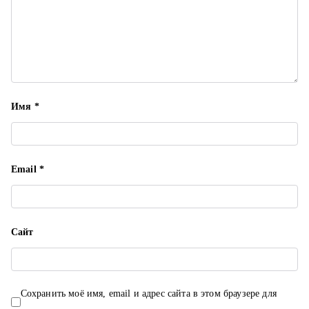
а
п
и
с
Имя
*
я
м
Email
*
Сайт
Сохранить моё имя, email и адрес сайта в этом браузере для