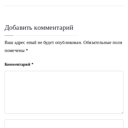
а
i
k
в
i
и
Добавить комментарий
г
Ваш адрес email не будет опубликован.
Обязательные поля
а
помечены
*
ц
Комментарий
*
и
я
п
о
з