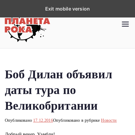
П
Exit mobile version
е
р
Планета рока
Новости рок-музыки со всей
е
планеты!
й
т
и
к
Боб Дилан объявил
с
о
даты тура по
д
е
Великобритании
р
ж
Опубликовано
17.12.2016
Опубликовано в рубрике
Новости
и
м
Добрый вечер, Уэмбли!