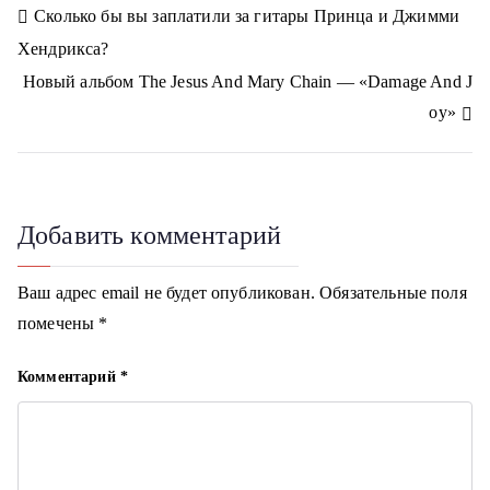
n
n
n
n
n
a
a
Н
Сколько бы вы заплатили за гитары Принца и Джимми
s
m
s
Хендрикса?
n
а
i
Новый альбом The Jesus And Mary Chain — «Damage And J
k
в
i
oy»
и
г
Добавить комментарий
а
ц
Ваш адрес email не будет опубликован.
Обязательные поля
помечены
*
и
я
Комментарий
*
п
о