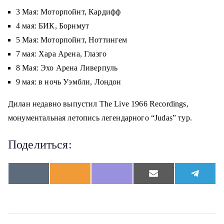
3 Мая: Моторпойнт, Кардифф
4 мая: БИК, Борнмут
5 Мая: Моторпойнт, Ноттингем
7 мая: Хара Арена, Глазго
8 Мая: Эхо Арена Ливерпуль
9 мая: в ночь Уэмбли, Лондон
Дилан недавно выпустил The Live 1966 Recordings,
монументальная летопись легендарного “Judas” тур.
Поделиться:
S
S
S
S
S
V
O
V
E
T
h
h
h
h
h
K
d
i
m
e
a
a
a
a
a
n
b
a
l
r
r
r
r
r
o
e
i
e
e
e
e
e
e
k
r
l
g
o
o
o
o
o
l
r