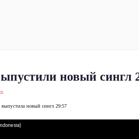
ка
планеты!
 выпустили новый сингл 
ти
y выпустила новый сингл 29:57
Indonesia)