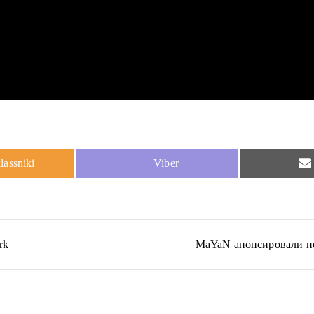
Share
assniki
Viber
on
rk
MaYaN анонсировали н