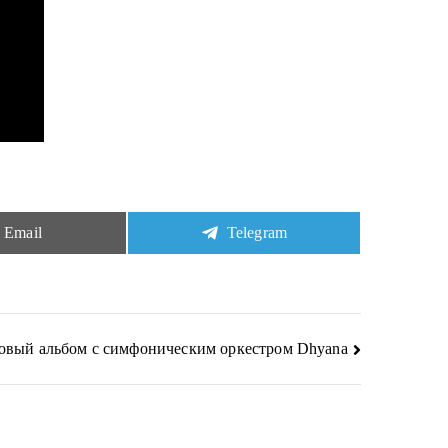
Share
Share
Email
Telegram
on
on
овый альбом с симфоническим оркестром Dhyana