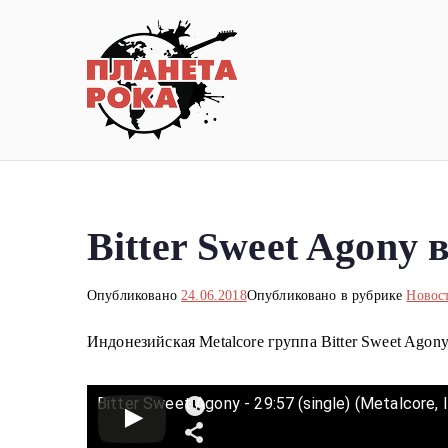
Перейти
к
содержимому
Планета ро
Новости рок-музыки со всей 
Bitter Sweet Agony
Опубликовано
24.06.2018
Опубликовано в рубрике
Новос
Индонезийская Metalcore группа
Bitter Sweet Agon
Bitter Sweet Agony - 29:57 (single) (Metalcore, 