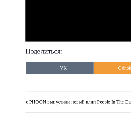
Поделиться:
Share
Share
VK
Odnokl
on
on
Навигация
PHOON выпустили новый клип People In The Da
по
записям