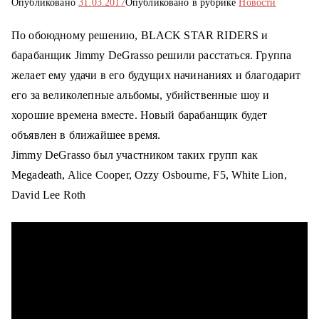
Опубликовано
31.03.2017
Опубликовано в рубрике
Новости
о
м
По обоюдному решению, BLACK STAR RIDERS и
у
барабанщик Jimmy DeGrasso решили расстаться.
Группа
желает ему удачи в его будущих начинаниях и благодарит
его за великолепные альбомы, убийственные шоу и
хорошие времена вместе. Новый барабанщик будет
объявлен в ближайшее время.
Jimmy DeGrasso был участником таких групп как
Megadeath, Alice Cooper, Ozzy Osbourne, F5, White Lion,
David Lee Roth