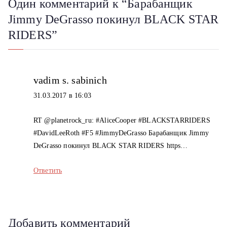
Один комментарий к “
Барабанщик
г
Jimmy DeGrasso покинул BLACK STAR
а
RIDERS
”
ц
и
vadim s. sabinich
я
31.03.2017 в 16:03
п
RT @planetrock_ru: #AliceCooper #BLACKSTARRIDERS
о
#DavidLeeRoth #F5 #JimmyDeGrasso Барабанщик Jimmy
DeGrasso покинул BLACK STAR RIDERS https…
з
Ответить
а
п
и
Добавить комментарий