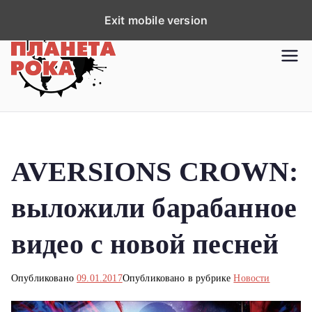
П
Exit mobile version
е
р
Планета рока
Новости рок-музыки со всей
е
планеты!
й
т
и
к
AVERSIONS CROWN:
с
о
выложили барабанное
д
е
видео с новой песней
р
ж
Опубликовано
09.01.2017
Опубликовано в рубрике
Новости
и
м