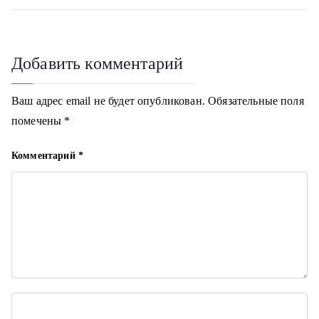
в
i
и
г
Добавить комментарий
а
Ваш адрес email не будет опубликован.
Обязательные поля
ц
помечены
*
и
Комментарий
*
я
п
о
з
а