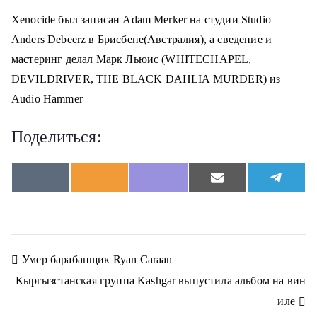
Xenocide был записан Adam Merker на студии Studio
Anders Debeerz в Брисбене(Австралия), а сведение и
мастеринг делал Марк Льюис (WHITECHAPEL,
DEVILDRIVER, THE BLACK DAHLIA MURDER) из
Audio Hammer
Поделиться:
S
S
S
S
S
V
O
V
E
T
h
h
h
h
h
K
d
i
m
e
a
a
a
a
a
n
b
a
l
r
r
r
r
r
o
e
i
e
e
e
e
e
e
k
r
l
g
o
o
o
o
o
l
r
n
n
n
n
n
a
a
Н
Умер барабанщик Ryan Caraan
s
m
s
Кыргызстанская группа Kashgar выпустила альбом на вин
n
а
i
иле
k