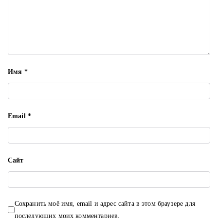
п
и
с
я
Имя
*
м
Email
*
Сайт
Сохранить моё имя, email и адрес сайта в этом браузере для
последующих моих комментариев.