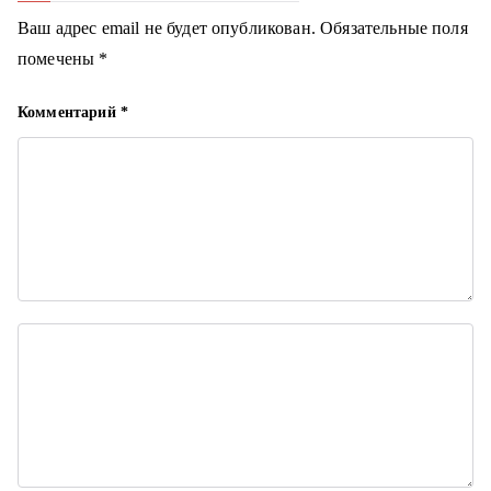
ц
Ваш адрес email не будет опубликован.
Обязательные поля
помечены
*
и
я
Комментарий
*
п
о
з
а
п
и
с
я