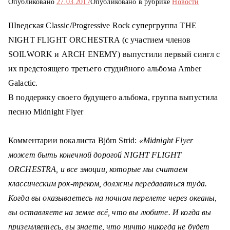
Опубликовано
27.03.2017
Опубликовано в рубрике
Новости
о
м
Шведская Classic/Progressive Rock супергруппа THE
у
NIGHT FLIGHT ORCHESTRA (с участием членов
SOILWORK и ARCH ENEMY) выпустили первый сингл с
их предстоящего третьего студийного альбома Amber
Galactic.
В поддержку своего будущего альбома, группа выпустила
песню Midnight Flyer
Комментарии вокалиста Björn Strid:
«Midnight Flyer
может быть конечной дорогой NIGHT FLIGHT
ORCHESTRA, и все эмоции, которые мы считаем
классическим рок-треком, должны передаваться туда.
Когда вы оказываетесь на ночном перелете через океаны,
вы
о
ставляете на земле всё, что вы любите. И когда вы
приземляетесь, вы знаете, что ничто никогда не будет